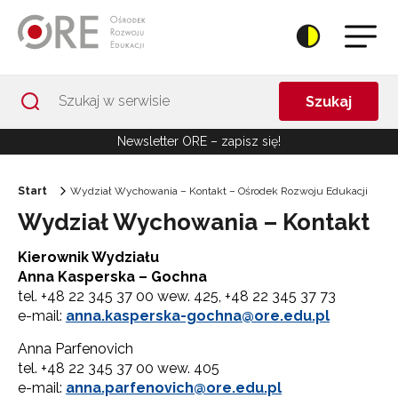
Przejdź do Nawigacji
Przejdź do stopki
Przejdź do treści artykułu
Szukaj
Newsletter ORE – zapisz się!
Start
Wydział Wychowania – Kontakt – Ośrodek Rozwoju Edukacji
Wydział Wychowania – Kontakt
Kierownik Wydziału
Anna Kasperska – Gochna
tel. +48 22 345 37 00 wew. 425, +48 22 345 37 73
e-mail:
anna.kasperska-gochna@ore.edu.pl
Anna Parfenovich
tel. +48 22 345 37 00 wew. 405
e-mail:
anna.parfenovich@ore.edu.pl