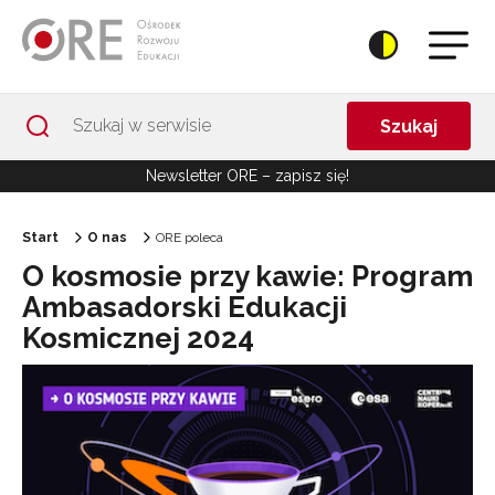
Przejdź do Nawigacji
Przejdź do stopki
Przejdź do treści artykułu
Szukaj
Newsletter ORE – zapisz się!
Start
O nas
ORE poleca
O kosmosie przy kawie: Program
Ambasadorski Edukacji
Kosmicznej 2024