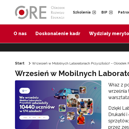
Przejdź do Nawigacji
Przejdź do stopki
Przejdź do treści artykułu
Szkolenia
BIP
Patro
O nas
Doskonalenie kadr
Wydziały meryt
Start
Wrzesień w Mobilnych Laboratoriach Przyszłości! – Ośrodek
Wrzesień w Mobilnych Laborato
Wraz z po
września 
warsztata
Dzięki La
Drukarki 
sprzętów
przez zes