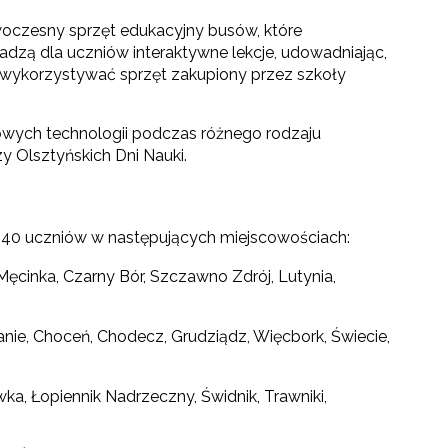
czesny sprzęt edukacyjny busów, które
dzą dla uczniów interaktywne lekcje, udowadniając,
a wykorzystywać sprzęt zakupiony przez szkoły
owych technologii podczas różnego rodzaju
y Olsztyńskich Dni Nauki.
0 440 uczniów w następujących miejscowościach:
ęcinka, Czarny Bór, Szczawno Zdrój, Lutynia,
anie, Choceń, Chodecz, Grudziądz, Więcbork, Świecie,
wka, Łopiennik Nadrzeczny, Świdnik, Trawniki,