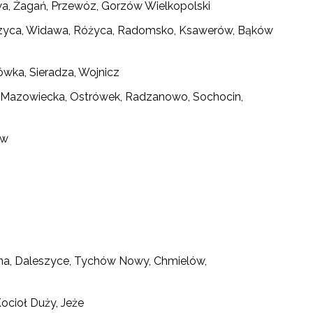
wa, Żagań, Przewóz, Gorzów Wielkopolski
Łęczyca, Widawa, Różyca, Radomsko, Ksawerów, Bąków
ówka, Sieradza, Wojnicz
w Mazowiecka, Ostrówek, Radzanowo, Sochocin,
ów
nna, Daleszyce, Tychów Nowy, Chmielów,
Kocioł Duży, Jeże