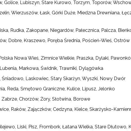
w, Golice, Lubiszyn, Stare Kurowo, Torzym, Toporów, Wscho
rzelin, Wierzuszów, Łask, Górki Duże, Miedzna Drewniana, 
iska, Rudka, Zakopane, Niegardów, Pałecznica, Palcza, Bieńk
ków, Dobre, Kraszewo, Poręba Średnia, Poścień-Wieś, Ostró
 Polska Nowa Wieś, Zimnice Wielkie, Praszka, Dylaki, Pawonk
Lubenia, Markowa, Świdnik, Trawniki, Dylągówka
ów, Śniadowo, Laskowiec, Stary Skarżyn, Wyszki, Nowy Dwór
nia, Reda, Smętowo Graniczne, Kulice, Lipusz, Jelonko
a, Zabrze, Chorzów, Żory, Słotwina, Borowe
ewsletter ORE
owice, Raków, Zajączków, Cedzyna, Kielce, Skarżysko-Kamie
isz się i bądź na bieżąco z najnowszymi informacjami
zkoleniach i programach.
Milejewo, Liski, Pisz, Frombork, Łatana Wielka, Stare Dłutowo, 