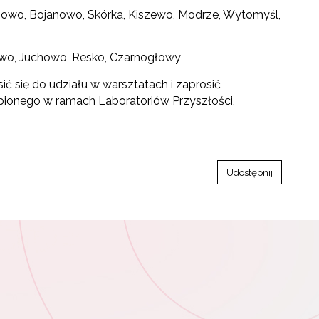
linowo, Bojanowo, Skórka, Kiszewo, Modrze, Wytomyśl,
zewo, Juchowo, Resko, Czarnogłowy
ić się do udziału w warsztatach i zaprosić
upionego w ramach Laboratoriów Przyszłości,
Udostępnij