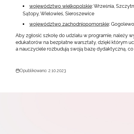
Adr
województwo wielkopolskie
: Września, Szczyt
Sątopy, Wielowieś, Sieroszewice
województwo zachodniopomorskie
: Gogolewo
W
cel
Aby zgłosić szkołę do udziału w programie, należy w
edukatorów na bezpłatne warsztaty, dzięki którym uc
a nauczyciele rozbudują swoją bazę dydaktyczną, co 
Opublikowano: 2.10.2023