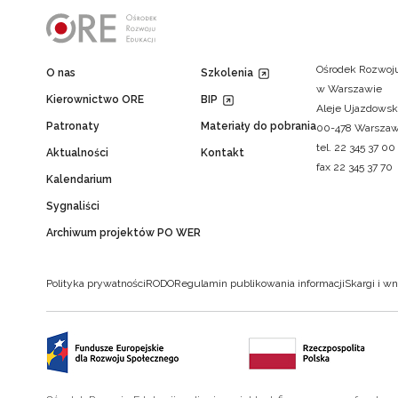
Ośrodek Rozwoju
O nas
Szkolenia
w Warszawie
Kierownictwo ORE
BIP
Aleje Ujazdowsk
Patronaty
Materiały do pobrania
00-478 Warsza
tel. 22 345 37 00
Aktualności
Kontakt
fax 22 345 37 70
Kalendarium
Sygnaliści
Archiwum projektów PO WER
Polityka prywatności
RODO
Regulamin publikowania informacji
Skargi i wn