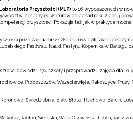
Laboratoria Przyszłości (MLP)
to 16 wyposażonych w nowo
województw. Zespoły edukatorów od ponad roku z pasją prowa
kompetencji przyszłości. Pokazują też, jak w praktyce możn
szłości poza zajęciami w szkole prowadzili także pokazy n
belskiego Festiwalu Nauki, Festynu Kopernika w Bartągu cz
łości odwiedzili 174 szkoły i przeprowadzili zajęcia dla 1
Prochowice, Proboszczów, Wszechświęte, Rakoszyce, Prusy, M
 Koronowo, Świedziebnia, Białe Błota, Tłuchowo, Barcin, Lub
 Wilkołaz, Jabłoń, Siedliska, Wola Osowińska, Lublin, Januszó