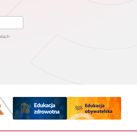
elach