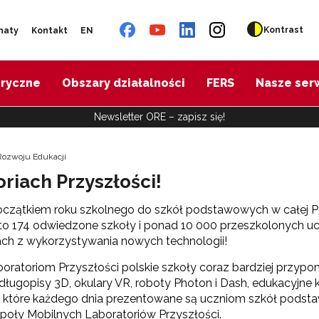
Kontrast
naty
Kontakt
EN
oryczne
Obszary działalności
FERS
Nasze ser
Newsletter ORE – zapisz się!
 Rozwoju Edukacji
riach Przyszłości!
czątkiem roku szkolnego do szkół podstawowych w całej Pol
to 174 odwiedzone szkoły i ponad 10 000 przeszkolonych uczn
ch z wykorzystywania nowych technologii!
boratoriom Przyszłości polskie szkoły coraz bardziej przy
i długopisy 3D, okulary VR, roboty Photon i Dash, edukacyjne
, które każdego dnia prezentowane są uczniom szkół pod
poły Mobilnych Laboratoriów Przyszłości.