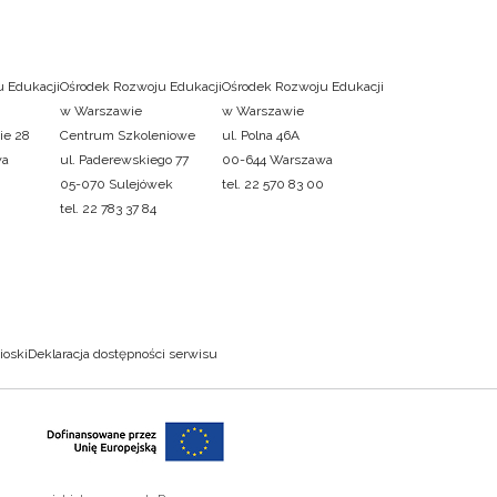
 Edukacji
Ośrodek Rozwoju Edukacji
Ośrodek Rozwoju Edukacji
w Warszawie
w Warszawie
ie 28
Centrum Szkoleniowe
ul. Polna 46A
wa
ul. Paderewskiego 77
00-644 Warszawa
05-070 Sulejówek
tel. 22 570 83 00
tel. 22 783 37 84
ioski
Deklaracja dostępności serwisu