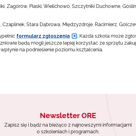
es e-mail:
niki, Zagórów, Piaski, Wielichowo, Szczytniki Duchowne, Goś
, Czaplinek, Stara Dąbrowa, Międzyzdroje, Racimierz, Golc
yrażam zgodę na przetwarzanie moich danych osobowych przez ORE w
ach marketingowych.
ypełnić
formularz zgłoszenia
. Każda szkoła może zgłos
zniowie będą mogli jeszcze lepiej korzystać ze sprzętu zak
Zapisuję się
wpłynie na podniesienie poziomu kształcenia.
Newsletter ORE
Zapisz się i bądź na bieżąco z najnowszymi informacjami
o szkoleniach i programach.