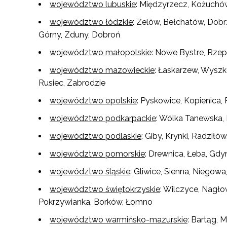
województwo lubuskie
: Międzyrzecz, Kożuchó
województwo łódzkie
: Zelów, Bełchatów, Dob
Górny, Zduny, Dobroń
województwo małopolskie
: Nowe Bystre, Rzep
województwo mazowieckie
: Łaskarzew, Wysz
Rusiec, Zabrodzie
województwo opolskie
: Pyskowice, Kopienica,
województwo podkarpackie
: Wólka Tanewska, 
województwo podlaskie
: Giby, Krynki, Radził
województwo pomorskie
: Drewnica, Łeba, Gdy
województwo śląskie
: Gliwice, Sienna, Niegow
N
województwo świętokrzyskie
: Wilczyce, Nagł
Pokrzywianka, Borków, Łomno
Zap
o s
województwo warmińsko-mazurskie
: Bartąg, 