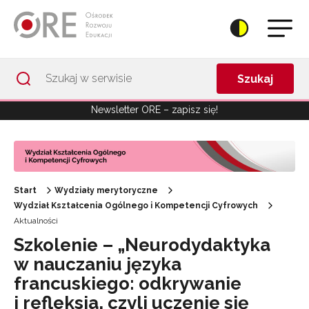
Przejdź do Nawigacji
Przejdź do stopki
Przejdź do treści artykułu
Szukaj
Newsletter ORE – zapisz się!
Start
Wydziały merytoryczne
Wydział Kształcenia Ogólnego i Kompetencji Cyfrowych
Aktualności
Szkolenie – „Neurodydaktyka
w nauczaniu języka
francuskiego: odkrywanie
i refleksja, czyli uczenie się