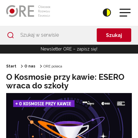
Przejdź do Nawigacji
Przejdź do stopki
Przejdź do treści artykułu
Szukaj
Newsletter ORE – zapisz się!
Start
O nas
ORE poleca
O Kosmosie przy kawie: ESERO
wraca do szkoły