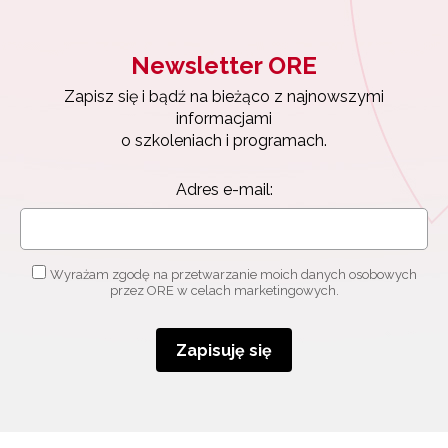
Newsletter ORE
Newsletter ORE
Zapisz się i bądź na bieżąco z najnowszymi
informacjami
Zapisz się i bądź na bieżąco z najnowszymi
o szkoleniach i programach.
informacjami
Adres e-mail:
o szkoleniach i programach.
Adres e-mail:
Wyrażam zgodę na przetwarzanie moich danych
osobowych przez ORE w celach marketingowych.
Wyrażam zgodę na przetwarzanie moich danych osobowych
Zapisuję się
przez ORE w celach marketingowych.
Zapisuję się