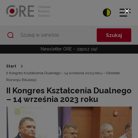
Przejdź do Nawigacji
Przejdź do stopki
Przejdź do treści artykułu
Szukaj
Newsletter ORE – zapisz się!
Start
II Kongres Kształcenia Dualnego – 14 września 2023 roku – Ośrodek
Rozwoju Edukacji
II Kongres Kształcenia Dualnego
– 14 września 2023 roku