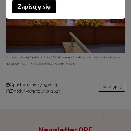
Zapisuję się
Tomasz Madej Dyrektor Ośrodka Rozwoju Edukacji oraz uczestnicy panelu
dyskusyjnego - Kształcenie dualne w Polsce
Opublikowano: 17.09.2023
Udostępnij
Zmodyfikowano: 17.09.2023
Newsletter ORE