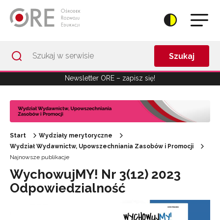
Przejdź do Nawigacji
Przejdź do stopki
Przejdź do treści artykułu
Szukaj
Newsletter ORE – zapisz się!
Start
Wydziały merytoryczne
Wydział Wydawnictw, Upowszechniania Zasobów i Promocji
Najnowsze publikacje
WychowujMY! Nr 3(12) 2023
Odpowiedzialność