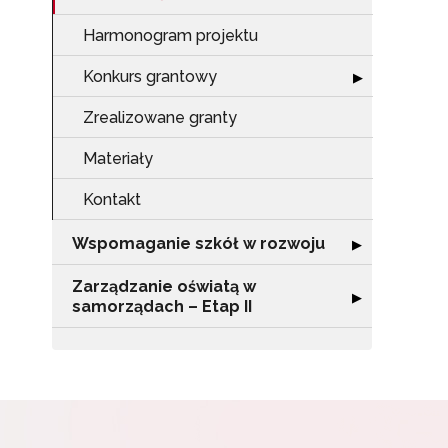
Zap
o s
Harmonogram projektu
Adr
Konkurs grantowy
Rozwiń sekcję 
▶
Zrealizowane granty
W
cel
Materiały
Kontakt
Wspomaganie szkół w rozwoju
Rozwiń sekcję 
▶
Zarządzanie oświatą w
Rozwiń sekcję "
▶
samorządach – Etap II