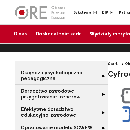
Przejdź do Nawigacji
Przejdź do stopki
Przejdź do treści artykułu
Szkolenia
BIP
Patro
O nas
Doskonalenie kadr
Wydziały meryt
Start
Ob
Cyfro
Diagnoza psychologiczno-
Rozwiń sekcję 
▶
pedagogiczna
Doradztwo zawodowe –
Rozwiń sekcję 
▶
przygotowanie trenerów
Efektywne doradztwo
Rozwiń sekcję 
▶
edukacyjno-zawodowe
Opracowanie modelu SCWEW
Rozwiń sekcję
▶