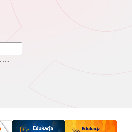
elach