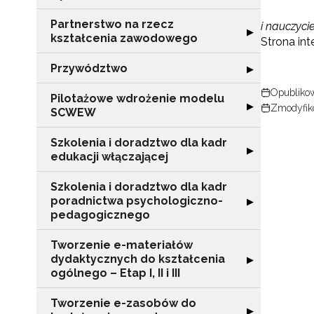
Partnerstwo na rzecz
i nauczyci
Rozwiń sekcję "
▶
kształcenia zawodowego
Strona in
Przywództwo
Rozwiń sekcję 
▶
Opublikow
Pilotażowe wdrożenie modelu
Rozwiń sekcję 
▶
Zmodyfiko
SCWEW
Szkolenia i doradztwo dla kadr
Rozwiń sekcję "S
▶
edukacji włączającej
Szkolenia i doradztwo dla kadr
poradnictwa psychologiczno-
Rozwiń sekcję "
▶
pedagogicznego
Tworzenie e-materiałów
dydaktycznych do kształcenia
Rozwiń sekcję "T
▶
ogólnego – Etap I, II i III
Tworzenie e-zasobów do
Rozwiń sekcję 
▶