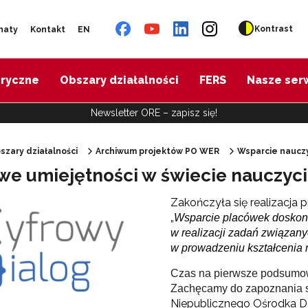
Kontrast
naty
Kontakt
EN
oryczne
Obszary działalności
FERS
Nasze ser
Newsletter ORE – zapisz się!
szary działalności
Archiwum projektów PO WER
Wsparcie nauczy
we umiejętności w świecie nauczycie
"Diagnoza psychologiczno-pedagogiczna"
Zakończyła się realizacja
„
Wsparcie placówek doskonal
"Doradztwo zawodowe – przygotowanie trenerów"
w realizacji
zadań związanyc
w prowadzeniu kształcenia 
"Efektywne doradztwo edukacyjno-zawodowe"
Czas na pierwsze podsumowa
Zachęcamy do zapoznania si
 "Opracowanie modelu SCWEW"
Niepublicznego Ośrodka Do