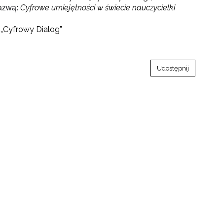
Cyfrowe umiejętności w świecie nauczycielki
nazwą:
 „Cyfrowy Dialog”
Udostępnij
go"
III"