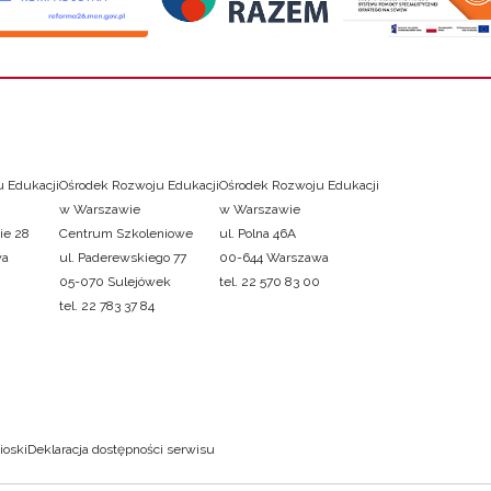
 Edukacji
Ośrodek Rozwoju Edukacji
Ośrodek Rozwoju Edukacji
w Warszawie
w Warszawie
ie 28
Centrum Szkoleniowe
ul. Polna 46A
wa
ul. Paderewskiego 77
00-644 Warszawa
05-070 Sulejówek
tel. 22 570 83 00
tel. 22 783 37 84
ioski
Deklaracja dostępności serwisu