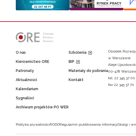
Ośrodek Rozwoju
O nas
Szkolenia
w Warszawie
Kierownictwo ORE
BIP
Aleje Ujazdowsk
Patronaty
Materiały do pobrania
00-478 Warsza
tel. 22 345 37 00
Aktualności
Kontakt
fax 22 345 37 70
Kalendarium
Sygnaliści
Archiwum projektów PO WER
Polityka prywatności
RODO
Regulamin publikowania informacji
Skargi i wn