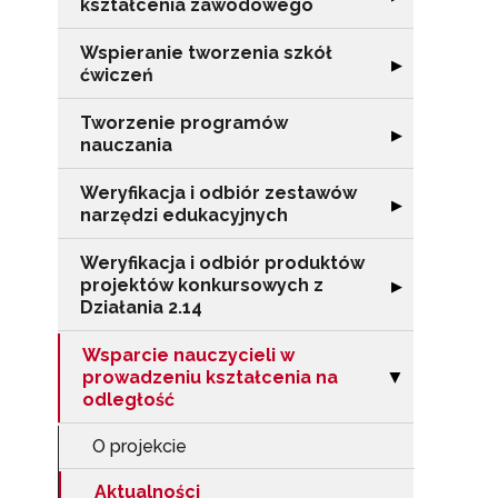
kształcenia zawodowego
Wspieranie tworzenia szkół
Rozwiń sekcję "
▶
ćwiczeń
Tworzenie programów
Rozwiń sekcję 
▶
nauczania
Weryfikacja i odbiór zestawów
Rozwiń sekcję "
▶
narzędzi edukacyjnych
Weryfikacja i odbiór produktów
projektów konkursowych z
Rozwiń sekcję "
▶
Działania 2.14
Wsparcie nauczycieli w
prowadzeniu kształcenia na
Zwiń sekcję "Ws
▶
odległość
O projekcie
N
Aktualności