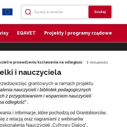
Szukaj
wisy
EQAVET
Projekty i programy rządowe
cieli w prowadzeniu kształcenia na odległość
Aktualności
lki i nauczyciela
 przedsięwzięć grantowych w ramach projektu
enia nauczycieli i bibliotek pedagogicznych
h z przygotowaniem i wsparciem nauczycieli
na odległość”
.
nia i informacje, które pochodzą od Grantobiorców.
ę z relacją oraz nagraniami z webinarów
skonalenia Nauczycieli „Cyfrowy Dialog”
,