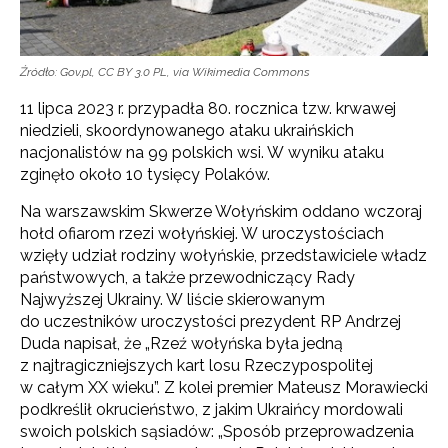
Źródło: Gov.pl, CC BY 3.0 PL, via Wikimedia Commons
11 lipca 2023 r. przypadła 80. rocznica tzw. krwawej
niedzieli, skoordynowanego ataku ukraińskich
nacjonalistów na 99 polskich wsi. W wyniku ataku
zginęło około 10 tysięcy Polaków.
Na warszawskim Skwerze Wołyńskim oddano wczoraj
hołd ofiarom rzezi wołyńskiej. W uroczystościach
wzięły udział rodziny wołyńskie, przedstawiciele władz
państwowych, a także przewodniczący Rady
Najwyższej Ukrainy. W liście skierowanym
do uczestników uroczystości prezydent RP Andrzej
Duda napisał, że „Rzeź wołyńska była jedną
z najtragiczniejszych kart losu Rzeczypospolitej
w całym XX wieku”. Z kolei premier Mateusz Morawiecki
podkreślił okrucieństwo, z jakim Ukraińcy mordowali
swoich polskich sąsiadów: „Sposób przeprowadzenia