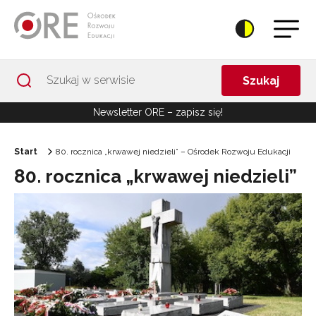
Przejdź do Nawigacji
Przejdź do stopki
Przejdź do treści artykułu
Szukaj
Newsletter ORE – zapisz się!
Start
80. rocznica „krwawej niedzieli” – Ośrodek Rozwoju Edukacji
80. rocznica „krwawej niedzieli”