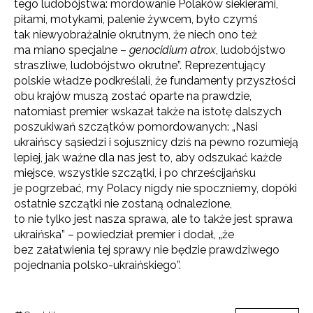
tego ludobójstwa: mordowanie Polaków siekierami,
piłami, motykami, palenie żywcem, było czymś
tak niewyobrażalnie okrutnym, że niech ono też
ma miano specjalne –
genocidium atrox
, ludobójstwo
straszliwe, ludobójstwo okrutne”. Reprezentujący
polskie władze podkreślali, że fundamenty przyszłości
obu krajów muszą zostać oparte na prawdzie,
natomiast premier wskazał także na istotę dalszych
poszukiwań szczątków pomordowanych: „Nasi
ukraińscy sąsiedzi i sojusznicy dziś na pewno rozumieją
lepiej, jak ważne dla nas jest to, aby odszukać każde
miejsce, wszystkie szczątki, i po chrześcijańsku
je pogrzebać, my Polacy nigdy nie spoczniemy, dopóki
ostatnie szczątki nie zostaną odnalezione,
to nie tylko jest nasza sprawa, ale to także jest sprawa
ukraińska” – powiedział premier i dodał, „że
bez załatwienia tej sprawy nie będzie prawdziwego
pojednania polsko-ukraińskiego”.