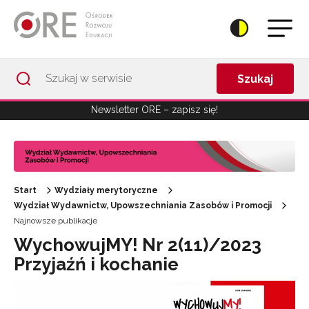
Przejdź do Nawigacji
Przejdź do stopki
Przejdź do treści artykułu
Szukaj
Newsletter ORE – zapisz się!
Start
Wydziały merytoryczne
Wydział Wydawnictw, Upowszechniania Zasobów i Promocji
Najnowsze publikacje
WychowujMY! Nr 2(11)/2023
Przyjaźń i kochanie