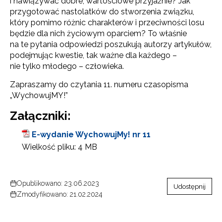
i nawiązywać dobre, wartościowe przyjaźnie? Jak
przygotować nastolatków do stworzenia związku,
który pomimo różnic charakterów i przeciwności losu
będzie dla nich życiowym oparciem? To właśnie
na te pytania odpowiedzi poszukują autorzy artykułów,
podejmując kwestie, tak ważne dla każdego –
nie tylko młodego – człowieka.
Zapraszamy do czytania 11. numeru czasopisma
„WychowujMY!”
Załączniki:
E-wydanie WychowujMy! nr 11
Wielkość pliku:
4 MB
Opublikowano: 23.06.2023
Udostępnij
Zmodyfikowano: 21.02.2024