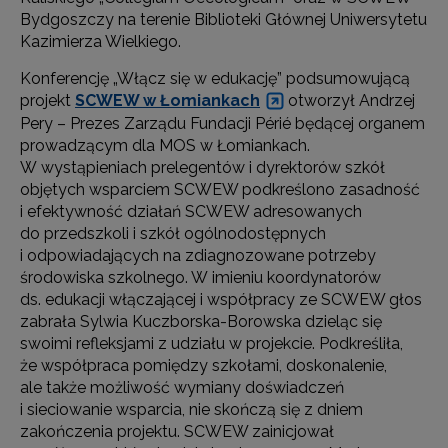
Bydgoszczy na terenie Biblioteki Głównej Uniwersytetu
Kazimierza Wielkiego.
Konferencję „Włącz się w edukację” podsumowującą
projekt
SCWEW w Łomiankach
otworzył Andrzej
Pery – Prezes Zarządu Fundacji Périé będącej organem
prowadzącym dla MOS w Łomiankach.
W wystąpieniach prelegentów i dyrektorów szkół
objętych wsparciem SCWEW podkreślono zasadność
i efektywność działań SCWEW adresowanych
do przedszkoli i szkół ogólnodostępnych
i odpowiadających na zdiagnozowane potrzeby
środowiska szkolnego. W imieniu koordynatorów
ds. edukacji włączającej i współpracy ze SCWEW głos
zabrała Sylwia Kuczborska-Borowska dzieląc się
swoimi refleksjami z udziału w projekcie. Podkreśliła,
że współpraca pomiędzy szkołami, doskonalenie,
ale także możliwość wymiany doświadczeń
i sieciowanie wsparcia, nie skończą się z dniem
zakończenia projektu. SCWEW zainicjował