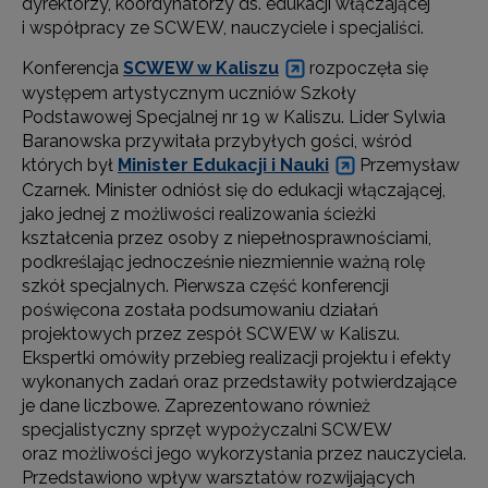
dyrektorzy, koordynatorzy ds. edukacji włączającej
i współpracy ze SCWEW, nauczyciele i specjaliści.
Konferencja
SCWEW w Kaliszu
rozpoczęła się
występem artystycznym uczniów Szkoły
Podstawowej Specjalnej nr 19 w Kaliszu. Lider Sylwia
Baranowska przywitała przybyłych gości, wśród
których był
Minister Edukacji i Nauki
Przemysław
Czarnek. Minister odniósł się do edukacji włączającej,
jako jednej z możliwości realizowania ścieżki
kształcenia przez osoby z niepełnosprawnościami,
podkreślając jednocześnie niezmiennie ważną rolę
szkół specjalnych. Pierwsza część konferencji
poświęcona została podsumowaniu działań
projektowych przez zespół SCWEW w Kaliszu.
Ekspertki omówiły przebieg realizacji projektu i efekty
wykonanych zadań oraz przedstawiły potwierdzające
je dane liczbowe. Zaprezentowano również
specjalistyczny sprzęt wypożyczalni SCWEW
oraz możliwości jego wykorzystania przez nauczyciela.
Przedstawiono wpływ warsztatów rozwijających