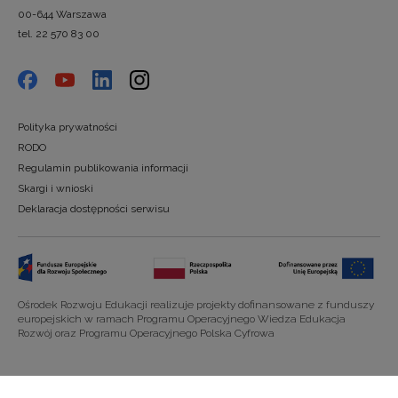
00-644 Warszawa
tel. 22 570 83 00
Polityka prywatności
RODO
Regulamin publikowania informacji
Skargi i wnioski
Deklaracja dostępności serwisu
Ośrodek Rozwoju Edukacji realizuje projekty dofinansowane z funduszy
europejskich w ramach Programu Operacyjnego Wiedza Edukacja
Rozwój oraz Programu Operacyjnego Polska Cyfrowa