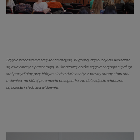
Zdjęcie przedstawia salę konferencyjną. W górnej części zdjęcia widoczne
są dwa ekrany z prezentacją. W środkowej części zdjęcia znajduje się długi
stół prezydialny przy którym siedzą dwie osoby, z prawej strony stołu stoi
mównica, na której przemawia prelegentka. Na dole zdjęcia widoczne
są krzesła i siedząca widownia.