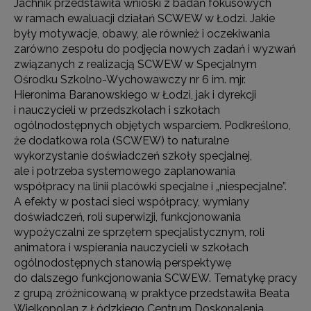
Jachnik przedstawiła wnioski z badań fokusowych
w ramach ewaluacji działań SCWEW w Łodzi. Jakie
były motywacje, obawy, ale również i oczekiwania
zarówno zespołu do podjęcia nowych zadań i wyzwań
związanych z realizacją SCWEW w Specjalnym
Ośrodku Szkolno-Wychowawczy nr 6 im. mjr.
Hieronima Baranowskiego w Łodzi, jak i dyrekcji
i nauczycieli w przedszkolach i szkołach
ogólnodostępnych objętych wsparciem. Podkreślono,
że dodatkowa rola (SCWEW) to naturalne
wykorzystanie doświadczeń szkoły specjalnej,
ale i potrzeba systemowego zaplanowania
współpracy na linii placówki specjalne i „niespecjalne”.
A efekty w postaci sieci współpracy, wymiany
doświadczeń, roli superwizji, funkcjonowania
wypożyczalni ze sprzętem specjalistycznym, roli
animatora i wspierania nauczycieli w szkołach
ogólnodostępnych stanowią perspektywę
do dalszego funkcjonowania SCWEW. Tematykę pracy
z grupą zróżnicowaną w praktyce przedstawiła Beata
Wielkopolan z Łódzkiego Centrum Doskonalenia