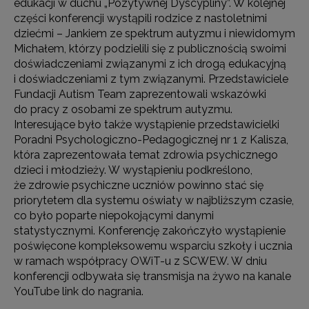
edukacji w duchu „Pozytywnej Dyscypliny”. W kolejnej
części konferencji wystąpili rodzice z nastoletnimi
dziećmi – Jankiem ze spektrum autyzmu i niewidomym
Michałem, którzy podzielili się z publicznością swoimi
doświadczeniami związanymi z ich drogą edukacyjną
i doświadczeniami z tym związanymi. Przedstawiciele
Fundacji Autism Team zaprezentowali wskazówki
do pracy z osobami ze spektrum autyzmu.
Interesujące było także wystąpienie przedstawicielki
Poradni Psychologiczno-Pedagogicznej nr 1 z Kalisza,
która zaprezentowała temat zdrowia psychicznego
dzieci i młodzieży. W wystąpieniu podkreślono,
że zdrowie psychiczne uczniów powinno stać się
priorytetem dla systemu oświaty w najbliższym czasie,
co było poparte niepokojącymi danymi
statystycznymi. Konferencję zakończyło wystąpienie
poświęcone kompleksowemu wsparciu szkoły i ucznia
w ramach współpracy OWiT-u z SCWEW. W dniu
konferencji odbywała się transmisja na żywo na kanale
YouTube link do nagrania.