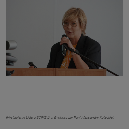
Wystąpienie Lidera SCWEW w Bydgoszczy Pani Aleksandry Koteckiej.