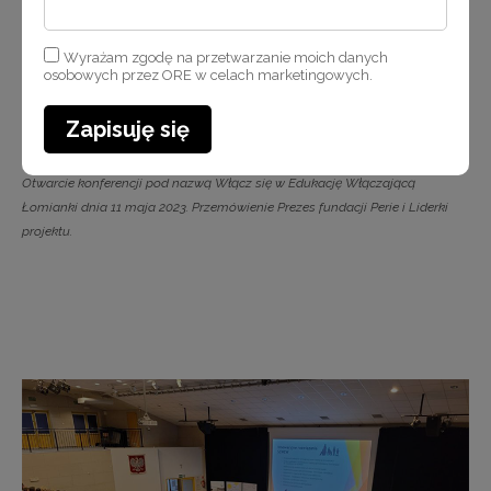
Wyrażam zgodę na przetwarzanie moich danych
osobowych przez ORE w celach marketingowych.
Zapisuję się
Otwarcie konferencji pod nazwą Włącz się w Edukację Włączającą
Łomianki dnia 11 maja 2023. Przemówienie Prezes fundacji Perie i Liderki
projektu.