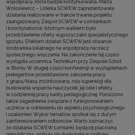
współpracę, która będzie kontynuowana. Marta
Wołosiewicz – Liderka SCWEW zaprezentowała
działania realizowane w trakcie trwania projektu,
zaangażowany Zespół SCWEW w Łomiankach
i koordynatorów. Istotnym wątkiem było
przedstawienie oferty wypożyczalni specjalistycznego
sprzętu. Efektem działań SCWEW jest otwarcie
środowiska lokalnego na współpracę na rzecz
społecznego włączenia. Na zakończenie tej części
wystąpiła uczennica Technikum przy Zespole Szkół
w Błoniu. W drugiej części konferencji w wystąpieniach
prelegentów przedstawiono założenia pracy
z grupą/klasą zróżnicowaną, rolę superwizji dla
budowania wsparcia nauczycieli, jej cele i efekty
w codziennej pracy kadry pedagogicznej. Poruszono
także zagadnienia związane z funkcjonowaniem
uczniów w odniesieniu do aspektu psychologicznego
i uzależnień. Wybór tematów spotkał się z dużym
zainteresowaniem odbiorców. Warto zaznaczyć,
że działania SCWEW Łomianki, będącej placówką
niepubliczną, wpisują się doskonale w politykę