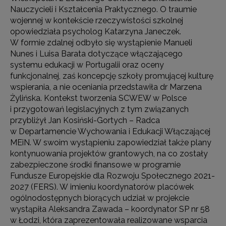
Nauczycieli i Kształcenia Praktycznego. O traumie
wojennej w kontekście rzeczywistości szkolnej
opowiedziała psycholog Katarzyna Janeczek.
W formie zdalnej odbyło się wystąpienie Manueli
Nunes i Luisa Barata dotyczące włączającego
systemu edukacji w Portugalii oraz oceny
funkcjonalnej, zaś koncepcję szkoły promującej kulturę
wspierania, a nie oceniania przedstawiła dr Marzena
Żylińska. Kontekst tworzenia SCWEW w Polsce
i przygotowań legislacyjnych z tym związanych
przybliżył Jan Kosiński-Gortych – Radca
w Departamencie Wychowania i Edukacji Włączającej
MEiN. W swoim wystąpieniu zapowiedział także plany
kontynuowania projektów grantowych, na co zostały
zabezpieczone środki finansowe w programie
Fundusze Europejskie dla Rozwoju Społecznego 2021-
2027 (FERS). W imieniu koordynatorów placówek
ogólnodostępnych biorących udział w projekcie
wystąpiła Aleksandra Zawada – koordynator SP nr 58
w Łodzi, która zaprezentowała realizowane wsparcia