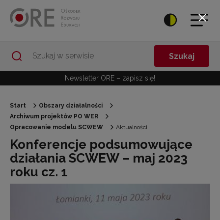
Przejdź do Nawigacji
Przejdź do stopki
Przejdź do treści artykułu
Szukaj
Newsletter ORE – zapisz się!
Start
Obszary działalności
Archiwum projektów PO WER
Opracowanie modelu SCWEW
Aktualności
Konferencje podsumowujące
działania SCWEW – maj 2023
roku cz. 1