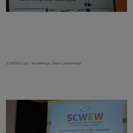
SCWEW Łódź - konferencja. Slajd z prezentacji.