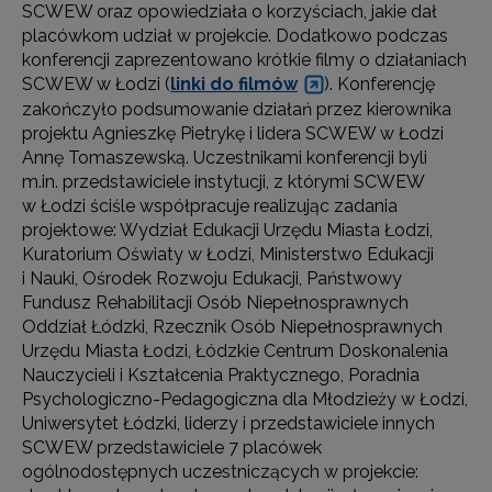
SCWEW oraz opowiedziała o korzyściach, jakie dał
placówkom udział w projekcie. Dodatkowo podczas
konferencji zaprezentowano krótkie filmy o działaniach
SCWEW w Łodzi (
linki do filmów
). Konferencję
zakończyło podsumowanie działań przez kierownika
projektu Agnieszkę Pietrykę i lidera SCWEW w Łodzi
Annę Tomaszewską. Uczestnikami konferencji byli
m.in. przedstawiciele instytucji, z którymi SCWEW
w Łodzi ściśle współpracuje realizując zadania
projektowe: Wydział Edukacji Urzędu Miasta Łodzi,
Kuratorium Oświaty w Łodzi, Ministerstwo Edukacji
i Nauki, Ośrodek Rozwoju Edukacji, Państwowy
Fundusz Rehabilitacji Osób Niepełnosprawnych
Oddział Łódzki, Rzecznik Osób Niepełnosprawnych
Urzędu Miasta Łodzi, Łódzkie Centrum Doskonalenia
Nauczycieli i Kształcenia Praktycznego, Poradnia
Psychologiczno-Pedagogiczna dla Młodzieży w Łodzi,
Uniwersytet Łódzki, liderzy i przedstawiciele innych
SCWEW przedstawiciele 7 placówek
ogólnodostępnych uczestniczących w projekcie: