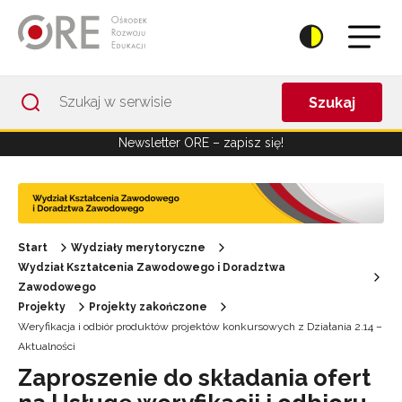
Przejdź do Nawigacji
Przejdź do stopki
Przejdź do treści artykułu
Szukaj
Newsletter ORE – zapisz się!
Start
Wydziały merytoryczne
Wydział Kształcenia Zawodowego i Doradztwa
Zawodowego
Projekty
Projekty zakończone
Weryfikacja i odbiór produktów projektów konkursowych z Działania 2.14 –
Aktualności
Zaproszenie do składania ofert