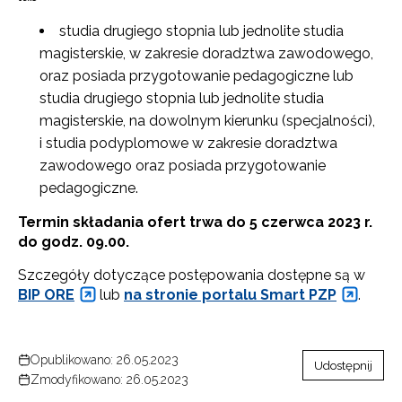
studia drugiego stopnia lub jednolite studia
magisterskie, w zakresie doradztwa zawodowego,
oraz posiada przygotowanie pedagogiczne lub
studia drugiego stopnia lub jednolite studia
magisterskie, na dowolnym kierunku (specjalności),
i studia podyplomowe w zakresie doradztwa
zawodowego oraz posiada przygotowanie
pedagogiczne.
Termin składania ofert trwa do 5 czerwca 2023 r.
do godz. 09.00.
Newsletter ORE
Szczegóły dotyczące postępowania dostępne są w
Zapisz się i bądź na bieżąco z najnowszymi
BIP ORE
lub
na stronie portalu Smart PZP
.
informacjami
o szkoleniach i programach.
Adres e-mail:
Opublikowano: 26.05.2023
Udostępnij
Zmodyfikowano: 26.05.2023