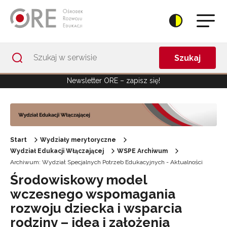
Przejdź do Nawigacji
Przejdź do stopki
Przejdź do treści artykułu
Szukaj
Newsletter ORE – zapisz się!
Start
Wydziały merytoryczne
Wydział Edukacji Włączającej
WSPE Archiwum
Archiwum: Wydział Specjalnych Potrzeb Edukacyjnych - Aktualności
Środowiskowy model
wczesnego wspomagania
rozwoju dziecka i wsparcia
rodziny – idea i założenia