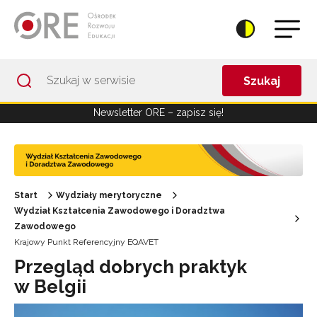
Przejdź do Nawigacji
Przejdź do stopki
Przejdź do treści artykułu
Szukaj
Newsletter ORE – zapisz się!
Start
Wydziały merytoryczne
Wydział Kształcenia Zawodowego i Doradztwa
Zawodowego
Krajowy Punkt Referencyjny EQAVET
Przegląd dobrych praktyk
w Belgii