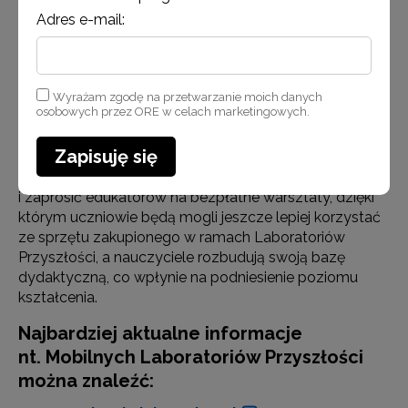
Kościelne
Adres e-mail:
województwo zachodniopomorskie
: Dźwirzyno,
Strączno, Chwiram, Karwin, Mścice, Piecnik, Karsibór,
Polanów, Wałcz, Bolkowo, Redło, Trzygłów, Dobra,
Wyrażam zgodę na przetwarzanie moich danych
Brojce, Człopa
osobowych przez ORE w celach marketingowych.
Aby zgłosić szkołę do udziału w programie, należy
Zapisuję się
wypełnić formularz na stronie laboratoria.gov.pl. Każda
szkoła może zgłosić się do udziału w warsztatach
i zaprosić edukatorów na bezpłatne warsztaty, dzięki
którym uczniowie będą mogli jeszcze lepiej korzystać
ze sprzętu zakupionego w ramach Laboratoriów
Przyszłości, a nauczyciele rozbudują swoją bazę
dydaktyczną, co wpłynie na podniesienie poziomu
kształcenia.
Najbardziej aktualne informacje
nt. Mobilnych Laboratoriów Przyszłości
można znaleźć: