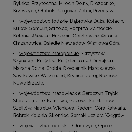
Bytnica, Przytoczna, Mirocin Dolny, Drezdenko,
Krzeszyce, Ołobok, Kargowa, Zabór, Przecław
województwo łódzkie
: Dąbrówka Duża, Kołacin,
Kurów, Gomulin, Strzelce, Rozprza, Zamoście-
Kolonia, Wiewiec, Burzenin, Gorzkowice, Witonia,
Chrzanowice, Osiedle Niewiadów, Wiśniowa Góra
województwo małopolskie
: Skrzyszów,
Szynwałd, Krośnica, Krościenko nad Dunajcem,
Mszana Dolna, Grobla, Rzepiennik Marciszewski,
Spytkowice, Waksmund, Krynica-Zdrój, Rożnów,
Nowe Brzesko
województwo mazowieckie
: Seroczyn, Trąbki,
Stare Załubice, Kalinowo, Guzowatka, Halinów,
Szelków, Nasielsk, Wieniawa, Radom, Góra Kalwaria,
Bobrek-Kolonia, Stromiec, Sarnaki, Jeziora, Węgrów
województwo opolskie
: Głubczyce, Opole,