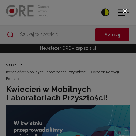
Przejdź do Nawigacji
Przejdź do stopki
Przejdź do treści artykułu
Szukaj
Newsletter ORE – zapisz się!
Start
Kwiecień w Mobilnych Laboratoriach Przyszłości! – Ośrodek Rozwoju
Edukacji
Kwiecień w Mobilnych
Laboratoriach Przyszłości!