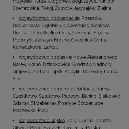
Przylesie, Turza, Głogówek, Boguszyce, Kuniów,
Szemrowice, Pokój, Żytniów, Jędrzejów, Zielina
województwo podkarpackie
: Rzeszów,
Boguchwała, Zgłobień, Nowotaniec, Sieniawa,
Dębica, Jasło, Wielkie Oczy, Cieszyna, Stępina,
Przemyśl, Zarszyn, Krosno, Gwoźnica Górna,
Konieczkowa, Łańcut
województwo podlaskie
: Nowe Aleksandrowo,
Narew, Kolno, Dziadkowice, Grodzisk, Nadbory,
Grajewo, Złotoria, Lipsk, Kobylin-Borzymy, Łomża,
Sidr
województwo pomorskie
: Pobłocie, Rumia,
Częstkowo, Sztutowo, Pępowo, Banino, Bielkówko,
Gdańsk, Strzebielino, Przeryte, Szczenurze,
Maszewko, Puck
województwo śląskie
: Żory, Cięcina, Zabrze,
Gliwice, Piece, Szczyrk, Kamienica Polska,