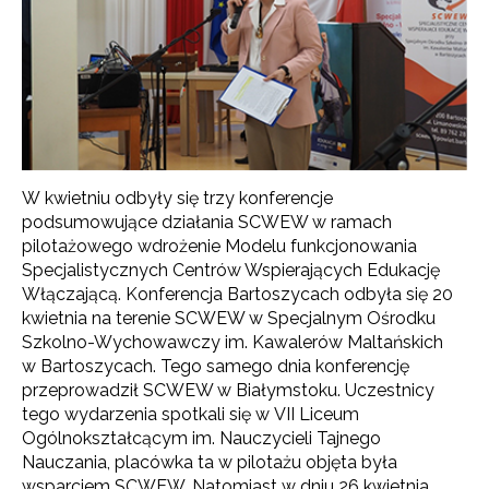
W kwietniu odbyły się trzy konferencje
podsumowujące działania SCWEW w ramach
pilotażowego wdrożenie Modelu funkcjonowania
Specjalistycznych Centrów Wspierających Edukację
Włączającą. Konferencja Bartoszycach odbyła się 20
kwietnia na terenie SCWEW w Specjalnym Ośrodku
Szkolno-Wychowawczy im. Kawalerów Maltańskich
w Bartoszycach. Tego samego dnia konferencję
przeprowadził SCWEW w Białymstoku. Uczestnicy
tego wydarzenia spotkali się w VII Liceum
Ogólnokształcącym im. Nauczycieli Tajnego
Nauczania, placówka ta w pilotażu objęta była
wsparciem SCWEW. Natomiast w dniu 26 kwietnia