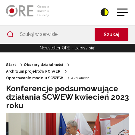
Przejdź do Nawigacji
Przejdź do stopki
Przejdź do treści artykułu
Szukaj
Newsletter ORE – zapisz się!
Start
Obszary działalności
Archiwum projektów PO WER
Opracowanie modelu SCWEW
Aktualności
Konferencje podsumowujące
działania SCWEW kwiecień 2023
roku