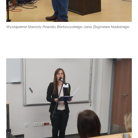
Wystąpienie Starosty Powiatu Bartoszyckiego Jana Zbigniewa Nadolnego.