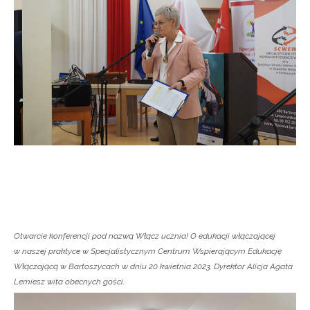
Newsletter ORE
Zapisz się i bądź na bieżąco z najnowszymi
informacjami
o szkoleniach i programach.
Adres e-mail:
Wyrażam zgodę na przetwarzanie moich danych
osobowych przez ORE w celach marketingowych.
Zapisuję się
Otwarcie konferencji pod nazwą Włącz ucznia! O edukacji włączającej
w naszej praktyce w Specjalistycznym Centrum Wspierającym Edukację
Włączającą w Bartoszycach w dniu 20 kwietnia 2023. Dyrektor Alicja Agata
Lemiesz wita obecnych gości.