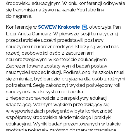
środowisku edukacyjnym. W dniu konferencji odbywała
się transmisja na żywo na kanale YouTube link
do nagrania.
Konferencję w
SCWEW Krakowie
, otworzyła Pani
Lider Aneta Garncarz. W pierwszej sesji tematycznej
przedstawiciele uczelni przedstawili postawy
nauczycieli neuroróżnorodnych, którzy są wśród nas,
rozwój osobowości osób z zaburzeniami
neurorozwojowymi w kontekście edukacyjnym.
Zaprezentowane zostały wyniki badań postaw
nauczycieli wobec inkluzji. Podkreślono, że szkoła musi
się zmieniać, być bardziej przyjazna dla osób z różnymi
potrzebami. Sesję zakończył wykład poświęcony roli
nauczyciela w ekosystemie dziecka
z niepełnosprawnością z perspektywy edukacji
włączającej. Ważnym wątkiem przejawiający się
w wypowiedziach prelegentów była konieczność
współpracy środowiska akademickiego i praktyki
edukacyjnej. Wyniki badań prezentowanych w trakcie
spotkania pokazały zarówno obszary wymagające