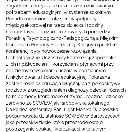
zagadnienia dotyczące ucznia ze zróżnicowanymi
potrzebami edukacyjnymi w systemie szkolnym.
Ponadto omówiono rolę sieci współpracy
międzysektorowej na rzecz dziecka i rodziny
na podstawie porozumień zawartych pomiędzy
Poradnią Psychologiczno-Pedagogiczną a Miejskim
Ośrodkiem Pomocy Społecznej. Kolejnym punktem
konferencji były nowoczesne rozwiązania
technologiczne. Uczestnicy konferencji zapoznali się
z ich możliwościami i korzyściami płynącymi przy
codziennym wspieraniu ucznia w codziennym
funkcjonowaniu i ścieżce edukacyjnej. Pokazana
została również edukacja włączająca z perspektywy
rodziców z uwzględnieniem diagnozy dziecka, różnych
form pomocy, które może otrzymać rodzina i dziecko
zarówno ze SCWEW jak i środowiska lokalnego.
Na koniec konferencji Pani Lider Monika Dąbkowska
podsumowała działalność SCWEW w Bartoszycach,
jako przedsięwzięcie, które przemodelowało
postrzeganie edukacji włączającej w lokalnym