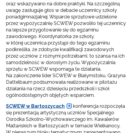
oraz wskazywano na dobre praktyki. Na szczególną
uwagę zasługuje głos w debacie uczennicy szkoły
ponadgimnazjalnej. Wsparcie sprzętowe udzielone
przez wypożyczalnię SCWEW pozwoliło tej uczennicy
na lepsze przygotowanie się do egzaminu
zawodowego. Koordynatorka ze szkoły,
w której uczennica przystąpi do tego egzaminu
podkreśliła, że zdobycie kwalifikacji zawodowych
przez uczniów z różnymi potrzebami, to szansa na ich
samodzielność w dorosłym życiu. Wypożyczalnia
sprzętu w SCWEW wspomaga te działania.
Na zakończenie lider SCWEW w Białymstoku, Grażyna
Dattelbaum podsumowała realizowane w pilotażu
działania na rzecz dziesięciu przedszkoli i szkół
ogólnodostępnych objętych wsparciem.
SCWEW w Bartoszycach
konferencja rozpoczęła
się prezentacją artystyczną uczniów Specjalnego
Ośrodka Szkolno-Wychowawczego im. Kawalerów
Maltańskich w Bartoszycach w temacie Wielkanocy.
W pierwszym bloku tematycznym zaprezentowano