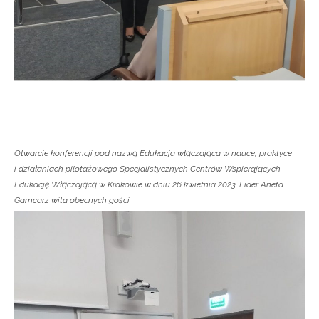
Otwarcie konferencji pod nazwą Edukacja włączająca w nauce, praktyce
i działaniach pilotażowego Specjalistycznych Centrów Wspierających
Edukację Włączającą w Krakowie w dniu 26 kwietnia 2023. Lider Aneta
Garncarz wita obecnych gości.