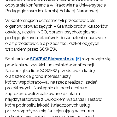
odbyła się konferencja w Krakowie na Uniwersytecie
Pedagogicznym im. Komisji Edukacji Narodowej.
W konferencjach uczestniczyli przedstawiciele
organów prowadzących – Grantobiorców, kuratoriów
oświaty, uczelni, NGO, poradni psychologiczno-
pedagogicznych, placówek doskonalenia nauczycieli
oraz przedstawiciele przedszkoli/szkół objętych
wsparciem przez SCWEW.
Spotkanie w
SCWEW Białymstoku
rozpoczęło się
powitania wszystkich uczestników konferencji.
Na początku lider SCWEW przedstawiła kadrę
oraz szerokie grono interesariuszy,
którzy współpracowali na rzecz realizacji zadań
projektowych. Następnie eksperci centrum
zaprezentowali zrealizowane działania
międzysektorowe z Ośrodkiem Wsparcia i Testów,
które podnosiły, jakość świadczonych usług
przez wypożyczalnię funkcjonującą w centrum,
na koniec wystąpienia zaprezentowano raport