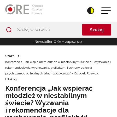
Przejdź do Nawigacji
Przejdź do stopki
Przejdź do treści artykułu
Szukaj
Newsletter ORE – zapisz się!
Start
Konferencja „Jak wspierać młodzież w niestabilnym świecie? Wyzwania i
rekomendacje dla wychowania, profilaktyki i ochrony zdrowia
psychicznego po trudnych latach 2020-2022” – Ośrodek Rozwoju
Edukacji
Konferencja „Jak wspierać
młodzież w niestabilnym
świecie? Wyzwania
i rekomendacje dla