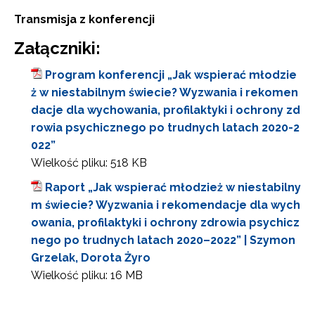
Transmisja z konferencji
Wyrażam zgodę na przetwarzanie moich danych
osobowych przez ORE w celach marketingowych.
Załączniki:
Program konferencji „Jak wspierać młodzie
Zapisuję się
ż w niestabilnym świecie? Wyzwania i rekomen
dacje dla wychowania, profilaktyki i ochrony zd
rowia psychicznego po trudnych latach 2020-2
022”
Wielkość pliku:
518 KB
Raport „Jak wspierać młodzież w niestabilny
m świecie? Wyzwania i rekomendacje dla wych
owania, profilaktyki i ochrony zdrowia psychicz
nego po trudnych latach 2020–2022” | Szymon
Grzelak, Dorota Żyro
Wielkość pliku:
16 MB