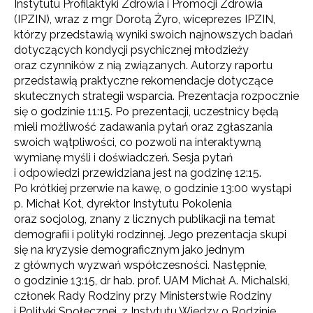
Instytutu Profilaktyki Zdrowia i Promocji Zdrowia
(IPZIN), wraz z mgr Dorotą Żyro, wiceprezes IPZIN,
którzy przedstawią wyniki swoich najnowszych badań
dotyczących kondycji psychicznej młodzieży
oraz czynników z nią związanych. Autorzy raportu
przedstawią praktyczne rekomendacje dotyczące
skutecznych strategii wsparcia. Prezentacja rozpocznie
się o godzinie 11:15. Po prezentacji, uczestnicy będą
mieli możliwość zadawania pytań oraz zgłaszania
swoich wątpliwości, co pozwoli na interaktywną
wymianę myśli i doświadczeń. Sesja pytań
i odpowiedzi przewidziana jest na godzinę 12:15.
Po krótkiej przerwie na kawę, o godzinie 13:00 wystąpi
p. Michał Kot, dyrektor Instytutu Pokolenia
oraz socjolog, znany z licznych publikacji na temat
demografii i polityki rodzinnej. Jego prezentacja skupi
się na kryzysie demograficznym jako jednym
z głównych wyzwań współczesności. Następnie,
o godzinie 13:15, dr hab. prof. UAM Michał A. Michalski,
członek Rady Rodziny przy Ministerstwie Rodziny
i Polityki Społecznej, z Instytutu Wiedzy o Rodzinie