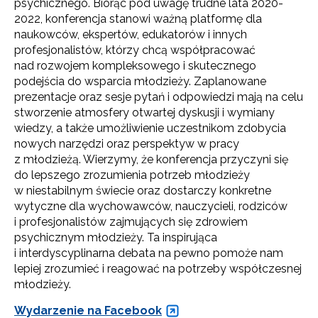
psychicznego. Biorąc pod uwagę trudne lata 2020-
2022, konferencja stanowi ważną platformę dla
naukowców, ekspertów, edukatorów i innych
profesjonalistów, którzy chcą współpracować
nad rozwojem kompleksowego i skutecznego
podejścia do wsparcia młodzieży. Zaplanowane
prezentacje oraz sesje pytań i odpowiedzi mają na celu
stworzenie atmosfery otwartej dyskusji i wymiany
wiedzy, a także umożliwienie uczestnikom zdobycia
nowych narzędzi oraz perspektyw w pracy
z młodzieżą. Wierzymy, że konferencja przyczyni się
do lepszego zrozumienia potrzeb młodzieży
w niestabilnym świecie oraz dostarczy konkretne
wytyczne dla wychowawców, nauczycieli, rodziców
Newsletter ORE
i profesjonalistów zajmujących się zdrowiem
psychicznym młodzieży. Ta inspirująca
Zapisz się i bądź na bieżąco z najnowszymi
i interdyscyplinarna debata na pewno pomoże nam
informacjami
lepiej zrozumieć i reagować na potrzeby współczesnej
o szkoleniach i programach.
młodzieży.
Adres e-mail:
Wydarzenie na Facebook