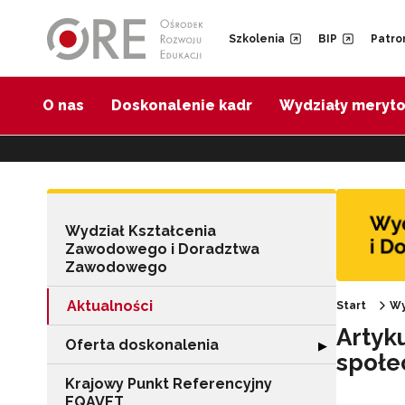
Przejdź do Nawigacji
Przejdź do stopki
Przejdź do treści artykułu
Szkolenia
BIP
Patro
O nas
Doskonalenie kadr
Wydziały meryt
Wydział Kształcenia
Zawodowego i Doradztwa
Zawodowego
Aktualności
Start
Wy
Artyk
Oferta doskonalenia
Rozwiń sekcję "
▶
społe
Krajowy Punkt Referencyjny
EQAVET