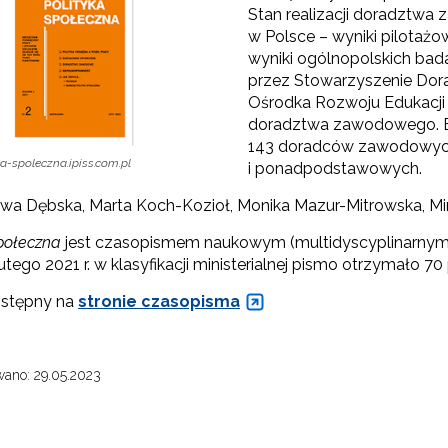
Stan realizacji doradztw
w Polsce – wyniki pilotaż
wyniki ogólnopolskich ba
przez Stowarzyszenie Do
"Szkolnictwo branżowe"
Ośrodka Rozwoju Edukacji 
doradztwa zawodowego. Ba
Sieci wsparcia"
143 doradców zawodowych
ka-spoleczna.ipiss.com.pl
i ponadpodstawowych.
rojekty"
Ewa Dębska, Marta Koch-Kozioł, Monika Mazur-Mitrowska, Mi
Społeczna
jest czasopismem naukowym (multidyscyplinarnym).
lutego 2021 r. w klasyfikacji ministerialnej pismo otrzymało 7
ostępny na
stronie czasopisma
ano: 29.05.2023