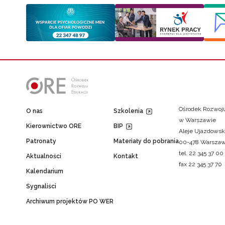
Ośrodek Rozwoju
O nas
Szkolenia
w Warszawie
Kierownictwo ORE
BIP
Aleje Ujazdowsk
Patronaty
Materiały do pobrania
00-478 Warsza
tel. 22 345 37 00
Aktualności
Kontakt
fax 22 345 37 70
Kalendarium
Sygnaliści
Archiwum projektów PO WER