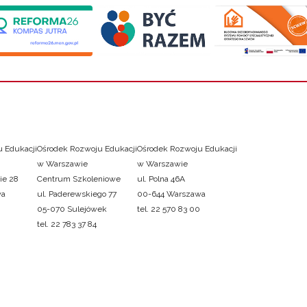
 Edukacji
Ośrodek Rozwoju Edukacji
Ośrodek Rozwoju Edukacji
w Warszawie
w Warszawie
ie 28
Centrum Szkoleniowe
ul. Polna 46A
wa
ul. Paderewskiego 77
00-644 Warszawa
05-070 Sulejówek
tel. 22 570 83 00
tel. 22 783 37 84