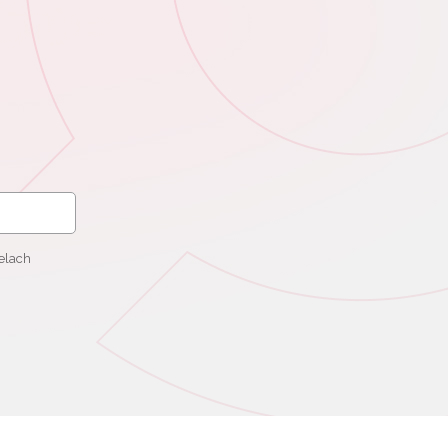
elach