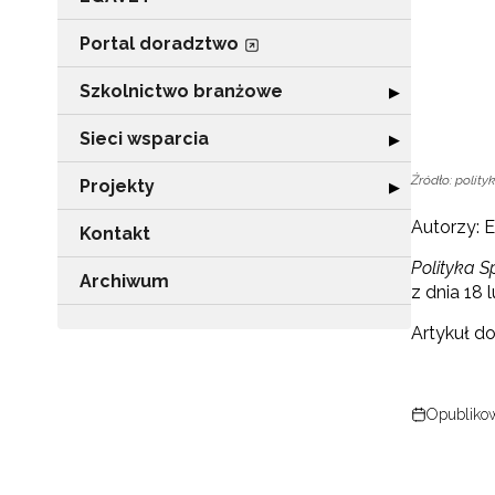
Portal doradztwo
Szkolnictwo branżowe
Rozwiń sekcję 
▶
Sieci wsparcia
Rozwiń sekcję "
▶
Źródło: polity
Projekty
Rozwiń sekcję "P
▶
Autorzy: 
Kontakt
Polityka 
Archiwum
z dnia 18 
Artykuł d
Opublikow