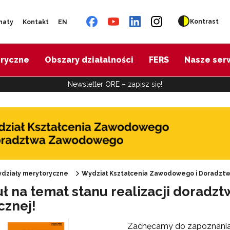
Kontrast
naty
Kontakt
EN
oryczne
Obszary działalności
FERS
Nasze ser
Newsletter ORE – zapisz się!
działy merytoryczne
Wydział Kształcenia Zawodowego i Doradz
uł na temat stanu realizacji dorad
Oferta doskonalenia"
cznej!
Zachęcamy do zapoznania 