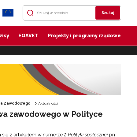
Szukaj
wisy
EQAVET
Projekty i programy rządowe
twa Zawodowego
Aktualności
ztwa zawodowego w Polityce
się z artykułem w numerze 2
Polityki społecznej
pn