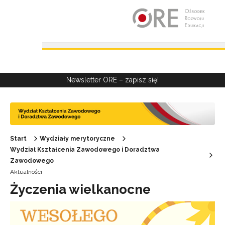
Przejdź do Nawigacji
Przejdź do stopki
Przejdź do treści artykułu
Newsletter ORE – zapisz się!
Start
Wydziały merytoryczne
Wydział Kształcenia Zawodowego i Doradztwa
Zawodowego
Aktualności
Życzenia wielkanocne