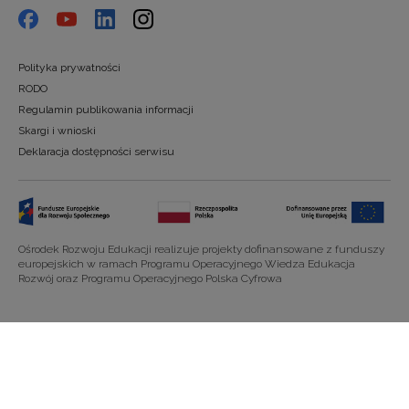
Polityka prywatności
RODO
Regulamin publikowania informacji
Skargi i wnioski
Deklaracja dostępności serwisu
Ośrodek Rozwoju Edukacji realizuje projekty dofinansowane z funduszy
europejskich w ramach Programu Operacyjnego Wiedza Edukacja
Rozwój oraz Programu Operacyjnego Polska Cyfrowa