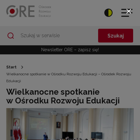
Przejdź do Nawigacji
Przejdź do stopki
Przejdź do treści artykułu
Szukaj
Newsletter ORE – zapisz się!
Start
Wielkanocne spotkanie w Ośrodku Rozwoju Edukacji – Ośrodek Rozwoju
Edukacji
Wielkanocne spotkanie
w Ośrodku Rozwoju Edukacji