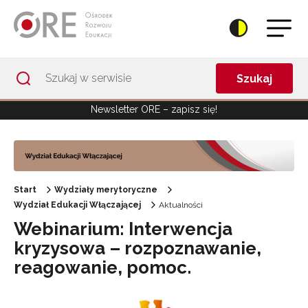
Przejdź do Nawigacji
Przejdź do stopki
Przejdź do treści artykułu
Szukaj
Newsletter ORE – zapisz się!
Start
Wydziały merytoryczne
Wydział Edukacji Włączającej
Aktualności
Webinarium: Interwencja
kryzysowa – rozpoznawanie,
reagowanie, pomoc.