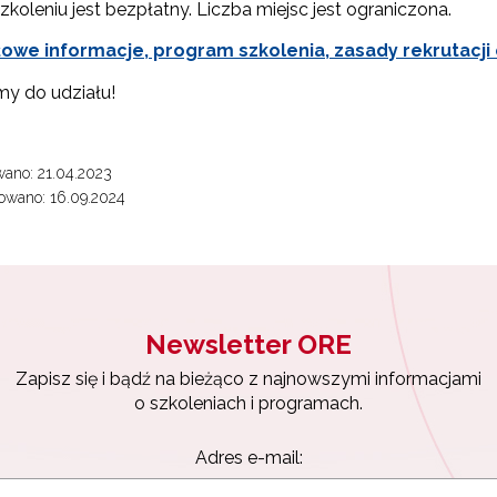
zkoleniu jest bezpłatny. Liczba miejsc jest ograniczona.
owe informacje, program szkolenia, zasady rekrutacji 
y do udziału!
ewsletter ORE
isz się i bądź na bieżąco z najnowszymi informacjami
ano: 21.04.2023
zkoleniach i programach.
owano: 16.09.2024
es e-mail:
yrażam zgodę na przetwarzanie moich danych osobowych przez ORE w
ach marketingowych.
Newsletter ORE
Zapisuję się
Zapisz się i bądź na bieżąco z najnowszymi informacjami
o szkoleniach i programach.
Adres e-mail: