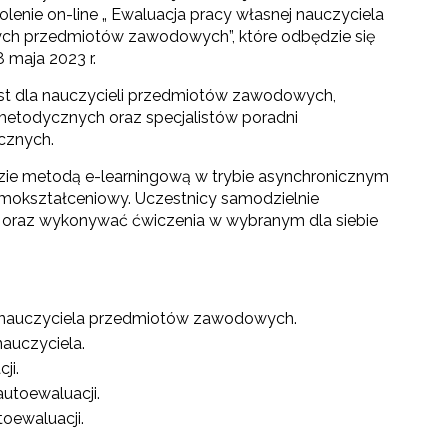
lenie on-line „ Ewaluacja pracy własnej nauczyciela
ych przedmiotów zawodowych”, które odbędzie się
 maja 2023 r.
st dla nauczycieli przedmiotów zawodowych,
todycznych oraz specjalistów poradni
cznych.
zie metodą e-learningową w trybie asynchronicznym
samokształceniowy. Uczestnicy samodzielnie
 oraz wykonywać ćwiczenia w wybranym dla siebie
j nauczyciela przedmiotów zawodowych.
auczyciela.
ji.
utoewaluacji.
oewaluacji.