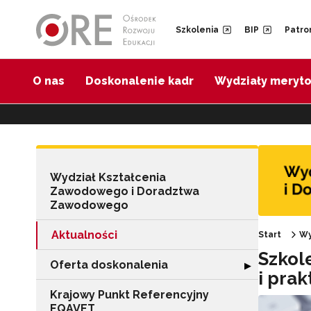
Przejdź do Nawigacji
Przejdź do stopki
Przejdź do treści artykułu
Szkolenia
BIP
Patro
O nas
Doskonalenie kadr
Wydziały meryt
Wydział Kształcenia
Zawodowego i Doradztwa
Zawodowego
Aktualności
Start
Wy
Szkol
Oferta doskonalenia
Rozwiń sekcję "
▶
i pra
Krajowy Punkt Referencyjny
EQAVET