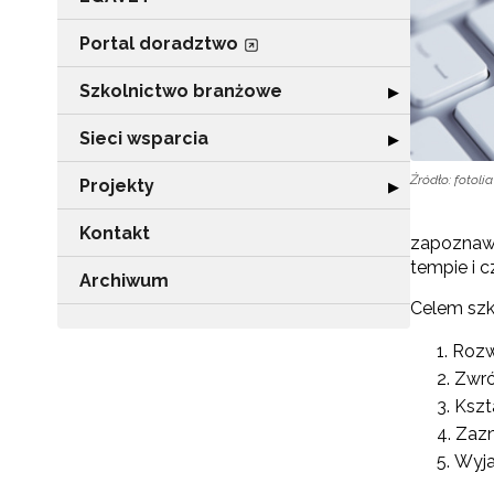
Portal doradztwo
Szkolnictwo branżowe
Rozwiń sekcję 
▶
Sieci wsparcia
Rozwiń sekcję "
▶
Źródło: fotolia
Projekty
Rozwiń sekcję "P
▶
Kontakt
zapoznawa
tempie i c
Archiwum
Celem szko
Rozw
Zwró
Kszt
Zazn
Wyja