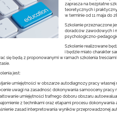
zaprasza na bezpłatne szko
teoretycznych i praktyczn
w terminie od 11 maja do 28
"Szkolnictwo branżowe"
Szkolenie przeznaczone je
doradców zawodowych i me
Sieci wsparcia"
psychologiczno-pedagogi
rojekty"
Szkolenie realizowane będ
i będzie miało charakter 
ć się będą z proponowanymi w ramach szkolenia treściami
zasie.
lenia jest:
ijanie umiejętności w obszarze autodiagnozy pracy własne
cenie uwagi na zasadność dokonywania samooceny pracy n
ałtowanie umiejętności trafnego doboru obszaru autoewaluac
ajomienie z technikami oraz etapami procesu dokonywania a
śnienie zasad interpretowania wyników przeprowadzonej aut