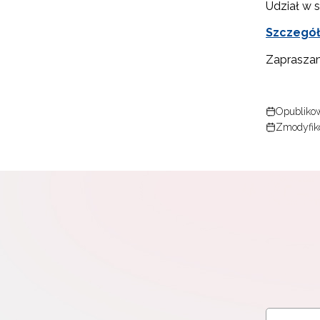
Udział w s
Szczegół
Zapraszam
N
Zap
Opublikow
o s
Zmodyfik
Adr
W
cel