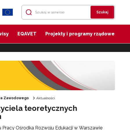
Szukaj
wisy
EQAVET
Projekty i programy rządowe
twa Zawodowego
Aktualności
zyciela teoretycznych
h
ku Pracy Ośrodka Rozwoju Edukacji w Warszawie