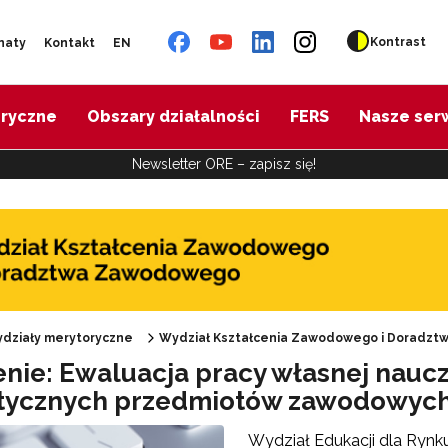
Kontrast
naty
Kontakt
EN
oryczne
Obszary działalności
FERS
Nasze ser
Newsletter ORE – zapisz się!
działy merytoryczne
Wydział Kształcenia Zawodowego i Doradz
enie: Ewaluacja pracy własnej nauc
Oferta doskonalenia"
ktycznych przedmiotów zawodowyc
Wydział Edukacji dla Ryn