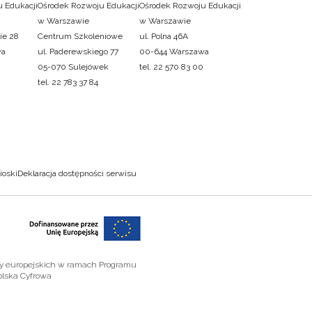
 Edukacji
Ośrodek Rozwoju Edukacji
Ośrodek Rozwoju Edukacji
w Warszawie
w Warszawie
ie 28
Centrum Szkoleniowe
ul. Polna 46A
wa
ul. Paderewskiego 77
00-644 Warszawa
05-070 Sulejówek
tel. 22 570 83 00
tel. 22 783 37 84
ioski
Deklaracja dostępności serwisu
zy europejskich w ramach Programu
olska Cyfrowa