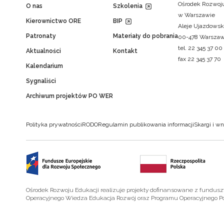
Ośrodek Rozwoju
O nas
Szkolenia
w Warszawie
Kierownictwo ORE
BIP
Aleje Ujazdowsk
Patronaty
Materiały do pobrania
00-478 Warsza
tel. 22 345 37 00
Aktualności
Kontakt
fax 22 345 37 70
Kalendarium
Sygnaliści
Archiwum projektów PO WER
Polityka prywatności
RODO
Regulamin publikowania informacji
Skargi i wn
Ośrodek Rozwoju Edukacji realizuje projekty dofinansowane z fundus
Operacyjnego Wiedza Edukacja Rozwój oraz Programu Operacyjnego P