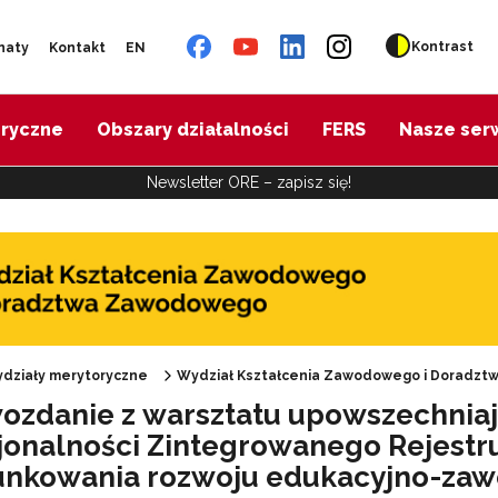
Kontrast
naty
Kontakt
EN
oryczne
Obszary działalności
FERS
Nasze ser
Newsletter ORE – zapisz się!
działy merytoryczne
Wydział Kształcenia Zawodowego i Doradz
ozdanie z warsztatu upowszechnia
Oferta doskonalenia"
jonalności Zintegrowanego Rejestru 
unkowania rozwoju edukacyjno-za