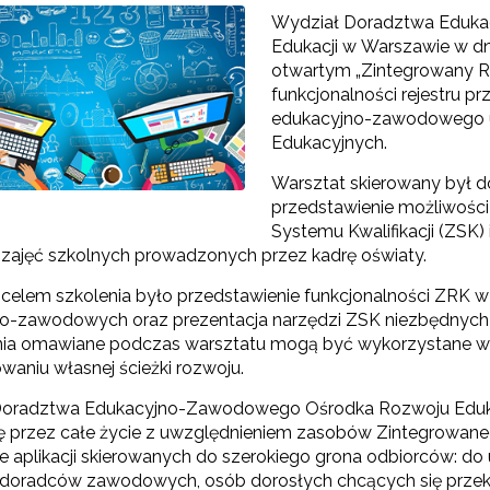
Wydział Doradztwa Eduk
Edukacji w Warszawie w dn
otwartym „Zintegrowany Rej
"Szkolnictwo branżowe"
funkcjonalności rejestru p
edukacyjno-zawodowego u
Sieci wsparcia"
Edukacyjnych.
Warsztat skierowany był do
rojekty"
przedstawienie możliwośc
Systemu Kwalifikacji (ZSK) 
zajęć szkolnych prowadzonych przez kadrę oświaty.
elem szkolenia było przedstawienie funkcjonalności ZRK w
o-zawodowych oraz prezentacja narzędzi ZSK niezbędnych pr
ia omawiane podczas warsztatu mogą być wykorzystane w 
waniu własnej ścieżki rozwoju.
oradztwa Edukacyjno-Zawodowego Ośrodka Rozwoju Edukacj
ię przez całe życie z uwzględnieniem zasobów Zintegrowane
e aplikacji skierowanych do szerokiego grona odbiorców: do 
 doradców zawodowych, osób dorosłych chcących się przekw