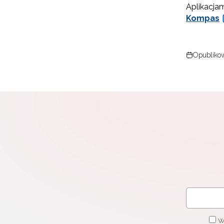
Aplikacjam
Kompas
Opublikow
W