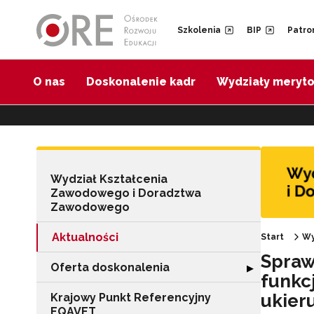
Przejdź do Nawigacji
Przejdź do stopki
Przejdź do treści artykułu
Szkolenia
BIP
Patro
O nas
Doskonalenie kadr
Wydziały meryt
Wydział Kształcenia
Zawodowego i Doradztwa
Zawodowego
Aktualności
Start
Wy
Spraw
Oferta doskonalenia
Rozwiń sekcję "
▶
funkc
ukier
Krajowy Punkt Referencyjny
EQAVET