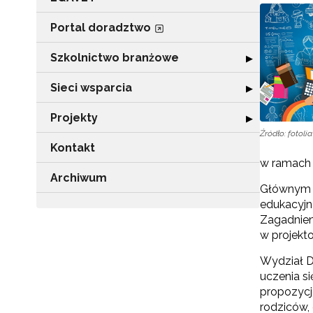
Portal doradztwo
Szkolnictwo branżowe
Rozwiń sekcję 
▶
Sieci wsparcia
Rozwiń sekcję "
▶
Projekty
Rozwiń sekcję "P
▶
Źródło: fotolia
Kontakt
w ramach 
Archiwum
Głównym c
edukacyjn
Zagadnien
w projekto
Wydział D
uczenia s
propozycj
rodziców,