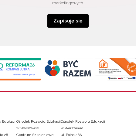
marketingowych.
Zapisuję się
 Edukacji
Ośrodek Rozwoju Edukacji
Ośrodek Rozwoju Edukacji
w Warszawie
w Warszawie
ie 28
Centrum Szkoleniowe
ul. Polna 46A