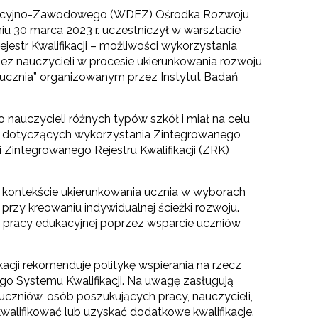
acyjno-Zawodowego (WDEZ) Ośrodka Rozwoju
iu 30 marca 2023 r. uczestniczył w warsztacie
estr Kwalifikacji – możliwości wykorzystania
rzez nauczycieli w procesie ukierunkowania rozwoju
cznia” organizowanym przez Instytut Badań
 nauczycieli różnych typów szkół i miał na celu
i dotyczących wykorzystania Zintegrowanego
i Zintegrowanego Rejestru Kwalifikacji (ZRK)
 kontekście ukierunkowania ucznia w wyborach
zy kreowaniu indywidualnej ścieżki rozwoju.
pracy edukacyjnej poprzez wsparcie uczniów
i rekomenduje politykę wspierania na rzecz
go Systemu Kwalifikacji. Na uwagę zasługują
uczniów, osób poszukujących pracy, nauczycieli,
alifikować lub uzyskać dodatkowe kwalifikacje.