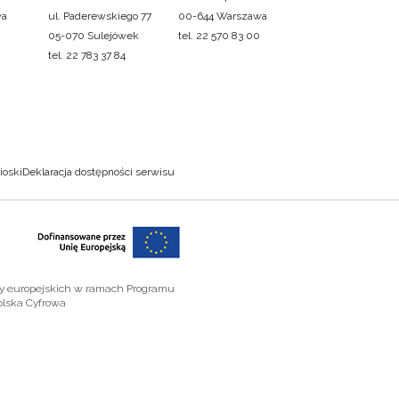
wa
ul. Paderewskiego 77
00-644 Warszawa
05-070 Sulejówek
tel. 22 570 83 00
tel. 22 783 37 84
ioski
Deklaracja dostępności serwisu
zy europejskich w ramach Programu
olska Cyfrowa