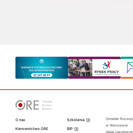
Ośrodek Rozwoju
O nas
Szkolenia
w Warszawie
Kierownictwo ORE
BIP
Aleje Ujazdowsk