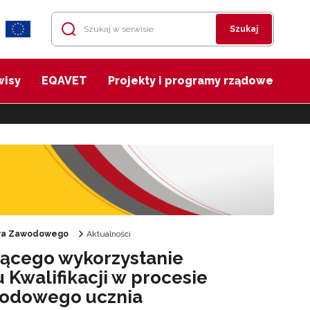
Szukaj
wisy
EQAVET
Projekty i programy rządowe
twa Zawodowego
Aktualności
jącego wykorzystanie
Kwalifikacji w procesie
wodowego ucznia