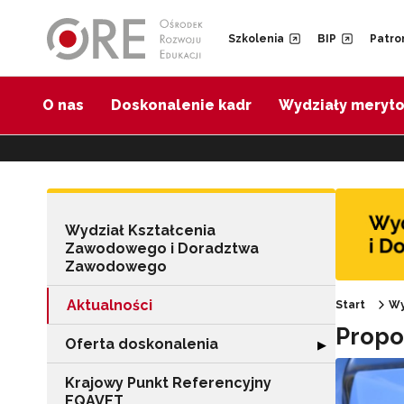
Przejdź do Nawigacji
Przejdź do stopki
Przejdź do treści artykułu
Szkolenia
BIP
Patro
O nas
Doskonalenie kadr
Wydziały meryt
Wydział Kształcenia
Zawodowego i Doradztwa
Zawodowego
Aktualności
Start
Wy
Propo
Oferta doskonalenia
Rozwiń sekcję "
▶
Krajowy Punkt Referencyjny
EQAVET