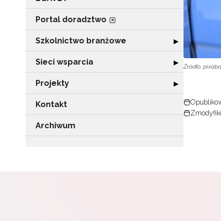
Portal doradztwo
Szkolnictwo branżowe
Rozwiń sekcję 
▶
Sieci wsparcia
Rozwiń sekcję "
▶
Źródło: pixab
Projekty
Rozwiń sekcję "P
▶
Opublikow
Kontakt
Zmodyfik
Archiwum