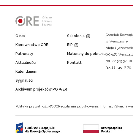
Ośrodek Rozwoju
O nas
Szkolenia
w Warszawie
Kierownictwo ORE
BIP
Aleje Ujazdowsk
Patronaty
Materiały do pobrania
00-478 Warsza
tel. 22 345 37 00
Aktualności
Kontakt
fax 22 345 37 70
Kalendarium
Sygnaliści
Archiwum projektów PO WER
Polityka prywatności
RODO
Regulamin publikowania informacji
Skargi i wn