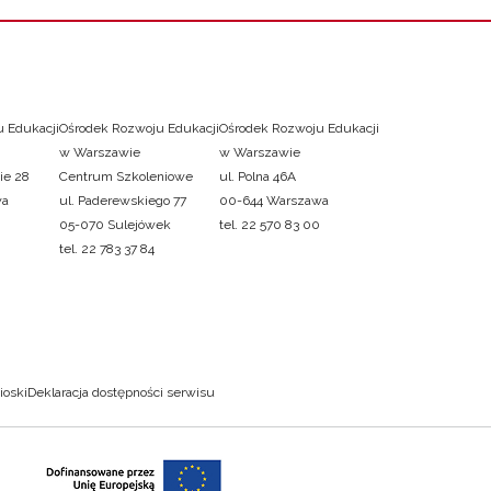
 Edukacji
Ośrodek Rozwoju Edukacji
Ośrodek Rozwoju Edukacji
w Warszawie
w Warszawie
ie 28
Centrum Szkoleniowe
ul. Polna 46A
wa
ul. Paderewskiego 77
00-644 Warszawa
05-070 Sulejówek
tel. 22 570 83 00
tel. 22 783 37 84
ioski
Deklaracja dostępności serwisu