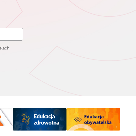
elach