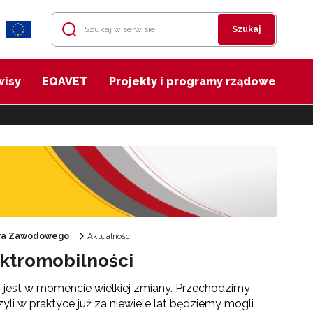
Szukaj
wisy
EQAVET
Projekty i programy rządowe
twa Zawodowego
Aktualności
ktromobilności
 jest w momencie wielkiej zmiany. Przechodzimy
yli w praktyce już za niewiele lat będziemy mogli