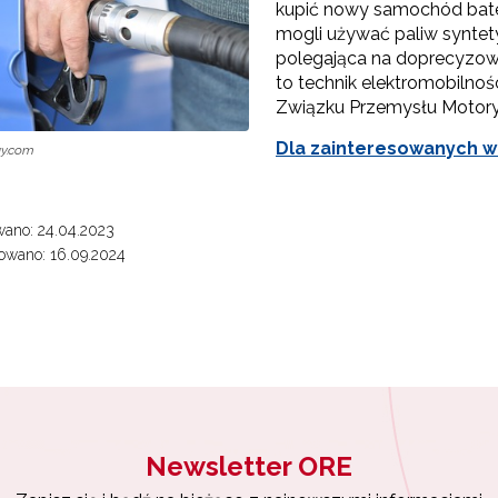
kupić nowy samochód bate
mogli używać paliw syntety
polegająca na doprecyzow
to technik elektromobilnoś
"Szkolnictwo branżowe"
Związku Przemysłu Motory
Sieci wsparcia"
Dla zainteresowanych wi
ay.com
rojekty"
ano: 24.04.2023
owano: 16.09.2024
Newsletter ORE