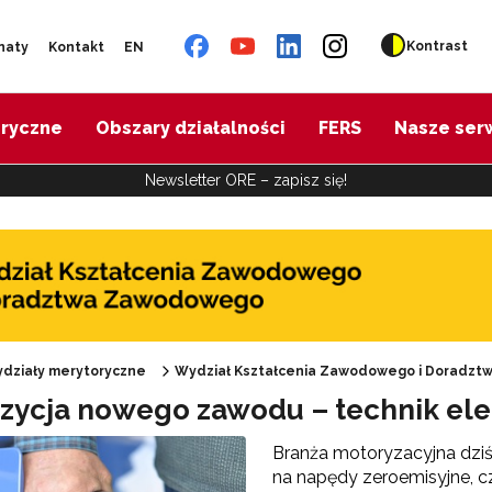
Kontrast
naty
Kontakt
EN
oryczne
Obszary działalności
FERS
Nasze ser
Newsletter ORE – zapisz się!
działy merytoryczne
Wydział Kształcenia Zawodowego i Doradz
zycja nowego zawodu – technik ele
Oferta doskonalenia"
Branża motoryzacyjna dziś
na napędy zeroemisyjne, cz