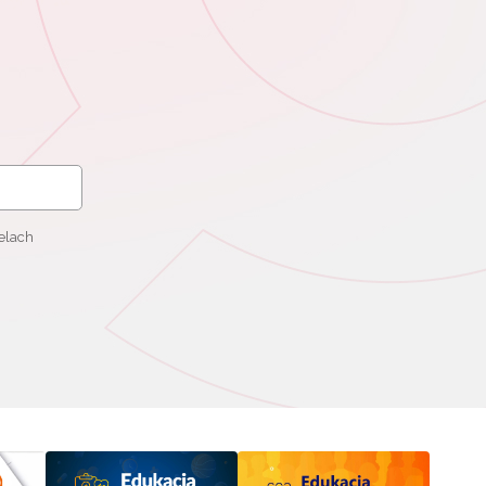
elach