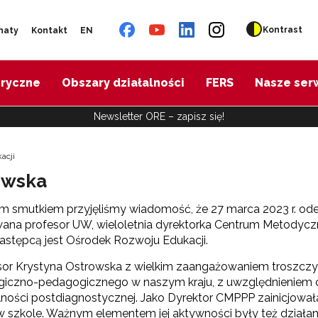
Kontrast
naty
Kontakt
EN
oryczne
Obszary działalności
FERS
Nasze ser
Newsletter ORE – zapisz się!
acji
owska
m smutkiem przyjęliśmy wiadomość, że 27 marca 2023 r. ode
ana profesor UW, wieloletnia dyrektorka Centrum Metodyc
astępcą jest Ośrodek Rozwoju Edukacji.
sor Krystyna Ostrowska z wielkim zaangażowaniem troszczy
giczno-pedagogicznego w naszym kraju, z uwzględnieniem 
lności postdiagnostycznej. Jako Dyrektor CMPPP zainicjował
 szkole. Ważnym elementem jej aktywności były też działa