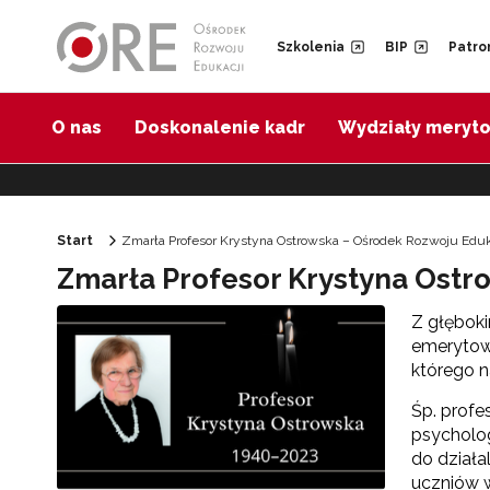
Przejdź do Nawigacji
Przejdź do stopki
Przejdź do treści artykułu
Szkolenia
BIP
Patro
O nas
Doskonalenie kadr
Wydziały meryt
Start
Zmarła Profesor Krystyna Ostrowska – Ośrodek Rozwoju Eduk
Zmarła Profesor Krystyna Ostr
Z głęboki
emerytow
którego n
Śp. profe
psycholo
do działa
uczniów w