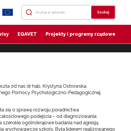
Szukaj
wisy
EQAVET
Projekty i programy rządowe
szła od nas dr hab. Krystyna Ostrowska,
znego Pomocy Psychologiczno-Pedagogicznej,
ła się o sprawę rozwoju poradnictwa
całościowego podejścia – od diagnozowania
a szerokie ogólnokrajowe badania nad agresją
nia wychowawcze szkoły. Była liderem realizowanego