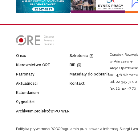
Ośrodek Rozwoju
O nas
Szkolenia
w Warszawie
Kierownictwo ORE
BIP
Aleje Ujazdowsk
Patronaty
Materiały do pobrania
00-478 Warsza
tel. 22 345 37 00
Aktualności
Kontakt
fax 22 345 37 70
Kalendarium
Sygnaliści
Archiwum projektów PO WER
Polityka prywatności
RODO
Regulamin publikowania informacji
Skargi i wn