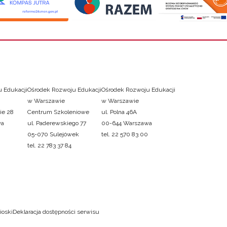
 Edukacji
Ośrodek Rozwoju Edukacji
Ośrodek Rozwoju Edukacji
w Warszawie
w Warszawie
ie 28
Centrum Szkoleniowe
ul. Polna 46A
wa
ul. Paderewskiego 77
00-644 Warszawa
05-070 Sulejówek
tel. 22 570 83 00
tel. 22 783 37 84
ioski
Deklaracja dostępności serwisu