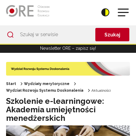
Przejdź do Nawigacji
Przejdź do stopki
Przejdź do treści artykułu
Szukaj
Newsletter ORE – zapisz się!
Start
Wydziały merytoryczne
Wydział Rozwoju Systemu Doskonalenia
Aktualności
Szkolenie e-learningowe:
Akademia umiejętności
menedżerskich