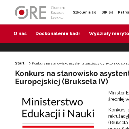
Przejdź do Nawigacji
Przejdź do stopki
Przejdź do treści artykułu
Szkolenia
BIP
Patro
O nas
Doskonalenie kadr
Wydziały meryt
Start
Konkurs na stanowisko asystenta zastępcy dyrektora do spraw
Konkurs na stanowisko asystent
Europejskiej (Bruksela IV)
Minister 
średniej w
Konkurs 
rekrutacy
(Bruksela
przez Sek