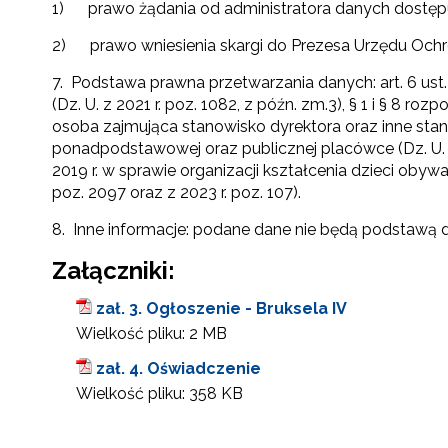
1) prawo żądania od administratora danych dostępu 
2) prawo wniesienia skargi do Prezesa Urzędu Och
7. Podstawa prawna przetwarzania danych: art. 6 ust. 1 
(Dz. U. z 2021 r. poz. 1082, z późn. zm.3), § 1 i § 8 
osoba zajmująca stanowisko dyrektora oraz inne stan
ponadpodstawowej oraz publicznej placówce (Dz. U. z 2
2019 r. w sprawie organizacji kształcenia dzieci obywat
poz. 2097 oraz z 2023 r. poz. 107).
8. Inne informacje: podane dane nie będą podstawą
Załączniki:
zał. 3. Ogłoszenie - Bruksela IV
Wielkość pliku:
2 MB
zał. 4. Oświadczenie
Wielkość pliku:
358 KB