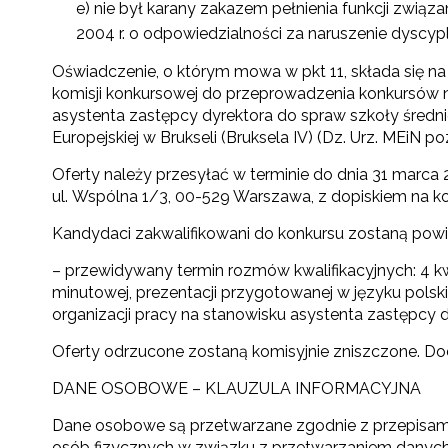
e) nie był karany zakazem pełnienia funkcji związ
2004 r. o odpowiedzialności za naruszenie dyscyp
W
Oświadczenie, o którym mowa w pkt 11, składa się na 
cel
komisji konkursowej do przeprowadzenia konkursów na
asystenta zastępcy dyrektora do spraw szkoły średniej
Europejskiej w Brukseli (Bruksela IV) (Dz. Urz. MEiN poz
Oferty należy przesyłać w terminie do dnia 31 marca 
ul. Wspólna 1/3, 00-529 Warszawa, z dopiskiem na kop
Kandydaci zakwalifikowani do konkursu zostaną powia
– przewidywany termin rozmów kwalifikacyjnych: 4 kwi
minutowej, prezentacji przygotowanej w języku polski
organizacji pracy na stanowisku asystenta zastępcy dy
Oferty odrzucone zostaną komisyjnie zniszczone. D
DANE OSOBOWE – KLAUZULA INFORMACYJNA
Dane osobowe są przetwarzane zgodnie z przepisami 
osób fizycznych w związku z przetwarzaniem danyc