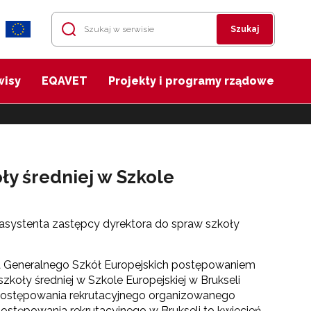
Szukaj
wisy
EQAVET
Projekty i programy rządowe
ły średniej w Szkole
o asystenta zastępcy dyrektora do spraw szkoły
a Generalnego Szkół Europejskich postępowaniem
koły średniej w Szkole Europejskiej w Brukseli
o postępowania rekrutacyjnego organizowanego
ostępowania rekrutacyjnego w Brukseli to kwiecień-