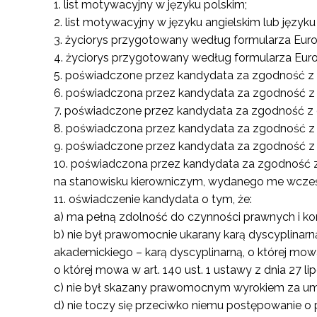
list motywacyjny w języku polskim;
list motywacyjny w języku angielskim lub języku
życiorys przygotowany według formularza Euro
życiorys przygotowany według formularza Europ
poświadczone przez kandydata za zgodność z
poświadczona przez kandydata za zgodność z 
poświadczone przez kandydata za zgodność z 
poświadczona przez kandydata za zgodność z 
poświadczone przez kandydata za zgodność z
poświadczona przez kandydata za zgodność z
na stanowisku kierowniczym, wydanego me wcześni
oświadczenie kandydata o tym, że:
a) ma pełną zdolność do czynności prawnych i kor
b) nie był prawomocnie ukarany karą dyscyplinarną,
N
akademickiego – karą dyscyplinarną, o której mowa 
Zap
o której mowa w art. 140 ust. 1 ustawy z dnia 27 
o s
c) nie był skazany prawomocnym wyrokiem za um
Adr
d) nie toczy się przeciwko niemu postępowanie o 