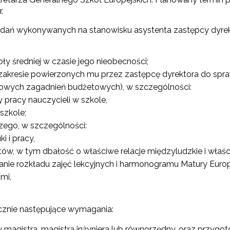
.
dań wykonywanych na stanowisku asystenta zastępcy dyrekto
y średniej w czasie jego nieobecności;
akresie powierzonych mu przez zastępcę dyrektora do spraw
ółowych zagadnień budżetowych), w szczególności:
 pracy nauczycieli w szkole,
szkole;
ego, w szczególności:
i i pracy,
któw, w tym dbałość o właściwe relacje międzyludzkie i właś
nie rozkładu zajęć lekcyjnych i harmonogramu Matury Europe
mi,
ącznie następujące wymagania:
magistra, magistra inżyniera lub równorzędny, oraz przygot