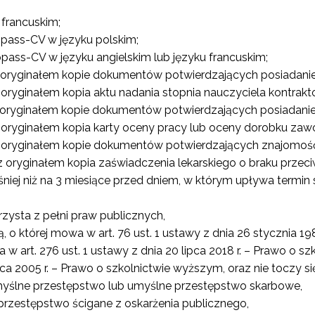
 francuskim;
pass-CV w języku polskim;
ass-CV w języku angielskim lub języku francuskim;
 oryginałem kopie dokumentów potwierdzających posiadani
oryginałem kopia aktu nadania stopnia nauczyciela kontr
oryginałem kopie dokumentów potwierdzających posiadani
oryginałem kopia karty oceny pracy lub oceny dorobku za
 oryginałem kopie dokumentów potwierdzających znajomoś
 oryginałem kopia zaświadczenia lekarskiego o braku prz
ej niż na 3 miesiące przed dniem, w którym upływa termin 
zysta z pełni praw publicznych,
 o której mowa w art. 76 ust. 1 ustawy z dnia 26 stycznia 19
ewsletter ORE
w art. 276 ust. 1 ustawy z dnia 20 lipca 2018 r. – Prawo o sz
isz się i bądź na bieżąco z najnowszymi informacjami
lipca 2005 r. – Prawo o szkolnictwie wyższym, oraz nie toczy
zkoleniach i programach.
yślne przestępstwo lub umyślne przestępstwo skarbowe,
es e-mail:
przestępstwo ścigane z oskarżenia publicznego,