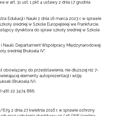
 art. 31 ust. 1 pkt 4 ustawy z dnia 17 grudnia
a Edukacji i Nauki z dnia 16 marca 2023 r. w sprawie
oły średniej w Szkole Europejskiej we Frankfurcie,
 zastępcy dyrektora do spraw szkoły średniej w Szkole
cji i Nauki, Departament Współpracy Międzynarodowej,
y średniej Bruksela IV”.
t obowiązany do przedstawienia, nie dłuższej niż 7-
ierającej elementy autoprezentacji i wizję
seli (Bruksela IV).
(+48) 22 3474 886.
79 z dnia 27 kwietnia 2016 r. w sprawie ochrony
ych oraz uchylenia dyrektywy 95/46/WE (ogólne