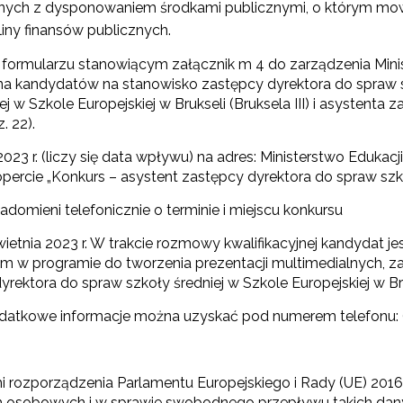
anych z dysponowaniem środkami publicznymi, o którym mowa w
liny finansów publicznych.
yrażam zgodę na przetwarzanie moich danych osobowych przez ORE w
formularzu stanowiącym załącznik m 4 do zarządzenia Ministr
ach marketingowych.
 kandydatów na stanowisko zastępcy dyrektora do spraw szk
 w Szkole Europejskiej w Brukseli (Bruksela III) i asystenta
Zapisuję się
. 22).
2023 r. (liczy się data wpływu) na adres: Ministerstwo Eduka
ercie „Konkurs – asystent zastępcy dyrektora do spraw szkoł
domieni telefonicznie o terminie i miejscu konkursu
etnia 2023 r. W trakcie rozmowy kwalifikacyjnej kandydat jes
m w programie do tworzenia prezentacji multimedialnych, zaw
rektora do spraw szkoły średniej w Szkole Europejskiej w Bruk
odatkowe informacje można uzyskać pod numerem telefonu: 
rozporządzenia Parlamentu Europejskiego i Rady (UE) 2016/6
h osobowych i w sprawie swobodnego przepływu takich dan