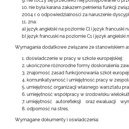
nie toczy się przeciwko niej postępowanie o pr
nie była karana zakazem pełnienia funkcji zwi
2004 r. o odpowiedzialności za naruszenie dyscypli
zna:
a) język angielski na poziomie Cl i język francuski
b) język francuski na poziomie C1 i język angielski
Wymagania dodatkowe związane ze stanowiskiem asyste
doświadczenie w pracy w szkole europejskiej;
ukończone różnorodne formy doskonalenia za
znajomość zasad funkcjonowania szkół europejs
komunikatywność i umiejętność pracy w zespol
umiejętność organizacji własnego warsztatu pra
umiejętność współpracy w środowisku wieloku
umiejętność autorefleksji oraz ewaluacji wyni
odporność na stres.
Wymagane dokumenty i oświadczenia: