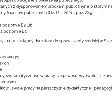
zestępstwo ścigane z oskarżenia publicznego;
ązanych z dysponowaniem środkami publicznymi, o którym mowa
ny finansów publicznych (Dz. U. z 2021 r. poz. 289);
 na poziomie B2 lub
 na poziomie B2.
nta zastępcy dyrektora do spraw szkoły średniej w Szkole E
wodowego;
kich;
e
cy, systematyczność w pracy, cierpliwość, wytrwałość i kons
lturowym;
ków swojej pracy na płaszczyźnie dydaktycznej i pedagogi