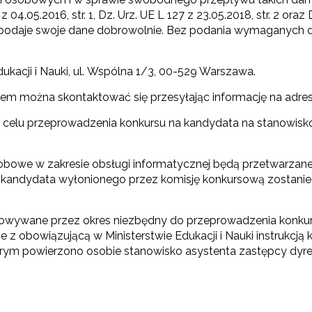
4.05.2016, str. 1, Dz. Urz. UE L 127 z 23.05.2018, str. 2 oraz 
 podaje swoje dane dobrowolnie. Bez podania wymaganych 
Edukacji i Nauki, ul. Wspólna 1/3, 00-529 Warszawa.
rem można skontaktować się przesyłając informację na adres
w celu przeprowadzenia konkursu na kandydata na stanowisk
obowe w zakresie obsługi informatycznej będą przetwarzane 
rta kandydata wyłonionego przez komisję konkursową zostani
owywane przez okres niezbędny do przeprowadzenia konkurs
e z obowiązującą w Ministerstwie Edukacji i Nauki instrukcją 
rym powierzono osobie stanowisko asystenta zastępcy dyrekt