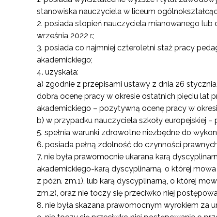
stanowiska nauczyciela w liceum ogólnokształcą
posiada stopień nauczyciela mianowanego lub 
września 2022 r.;
posiada co najmniej czteroletni staż pracy peda
akademickiego;
uzyskała:
a) zgodnie z przepisami ustawy z dnia 26 stycznia 1
dobrą ocenę pracy w okresie ostatnich pięciu la
akademickiego – pozytywną ocenę pracy w okresie 
b) w przypadku nauczyciela szkoły europejskiej – 
spełnia warunki zdrowotne niezbędne do wykon
posiada pełną zdolność do czynności prawnych i
nie była prawomocnie ukarana karą dyscyplinarną
akademickiego-karą dyscyplinarną, o której mowa w 
z późn. zm.1), lub karą dyscyplinarną, o której mow
zm.2), oraz nie toczy się przeciwko niej postępowa
nie była skazana prawomocnym wyrokiem za u