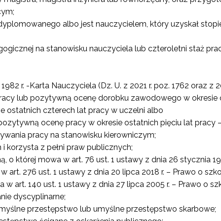
cym;
dyplomowanego albo jest nauczycielem, który uzyskał stopi
gogicznej na stanowisku nauczyciela lub czteroletni staż pr
982 r. -Karta Nauczyciela (Dz. U. z 2021 r. poz. 1762 oraz z 20
t pracy lub pozytywną ocenę dorobku zawodowego w okresie 
ostatnich czterech lat pracy w uczelni albo
pozytywną ocenę pracy w okresie ostatnich pięciu lat pracy 
ywania pracy na stanowisku kierowniczym;
 korzysta z pełni praw publicznych;
, o której mowa w art. 76 ust. 1 ustawy z dnia 26 stycznia 1
art. 276 ust. 1 ustawy z dnia 20 lipca 2018 r. – Prawo o szko
a w art. 140 ust. 1 ustawy z dnia 27 lipca 2005 r. – Prawo o sz
nie dyscyplinarne;
myślne przestępstwo lub umyślne przestępstwo skarbowe;