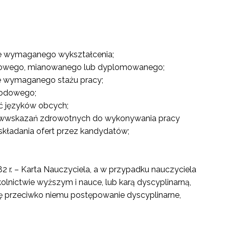
e wymaganego wykształcenia;
aktowego, mianowanego lub dyplomowanego;
e wymaganego stażu pracy;
wodowego;
ć języków obcych;
eciwwskazań zdrowotnych do wykonywania pracy
składania ofert przez kandydatów;
82 r. – Karta Nauczyciela, a w przypadku nauczyciela
kolnictwie wyższym i nauce, lub karą dyscyplinarną,
 się przeciwko niemu postępowanie dyscyplinarne,