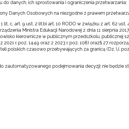
do danych, ich sprostowania i ograniczenia przetwarzania;
rony Danych Osobowych na niezgodne z prawem przetwarza
lit. c, art. 9 ust. 2 lit.bi art. 10 RODO w związku z art. 62 us
rozporządzenia Ministra Edukacji Narodowej z dnia 11 sierpnia
owisko kierownicze w publicznym przedszkolu, publicznej sz
021 r. poz. 1449 oraz z 2023 r. poz. 108) oraz§ 27 rozporzą
eli polskich czasowo przebywających za granicą (Dz. U. poz. 16
 do zautomatyzowanego podejmowania decyzji; nie będzie st