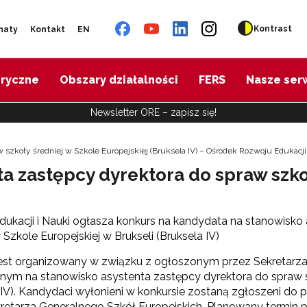
Kontrast
naty
Kontakt
EN
oryczne
Obszary działalności
FERS
Nasze ser
Newsletter ORE – zapisz się!
 szkoły średniej w Szkole Europejskiej (Bruksela IV) – Ośrodek Rozwoju Edukacji
a zastępcy dyrektora do spraw szko
Edukacji i Nauki ogłasza konkurs na kandydata na stanowisk
 Szkole Europejskiej w Brukseli (Bruksela IV)
jest organizowany w związku z ogłoszonym przez Sekretarz
jnym na stanowisko asystenta zastępcy dyrektora do spraw sz
 IV). Kandydaci wyłonieni w konkursie zostaną zgłoszeni d
retarza Generalnego Szkół Europejskich. Planowany termin p