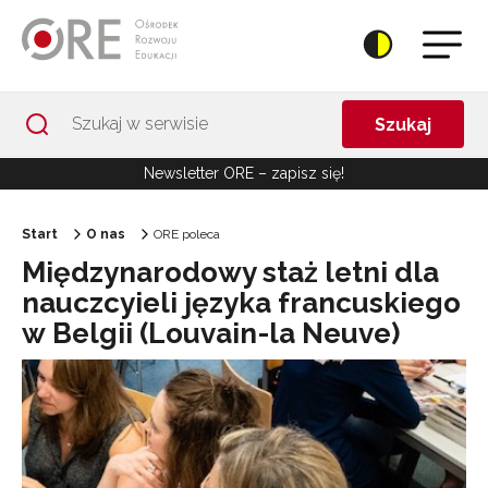
Przejdź do Nawigacji
Przejdź do stopki
Przejdź do treści artykułu
Szukaj
Newsletter ORE – zapisz się!
Start
O nas
ORE poleca
Międzynarodowy staż letni dla
nauczcyieli języka francuskiego
w Belgii (Louvain-la Neuve)