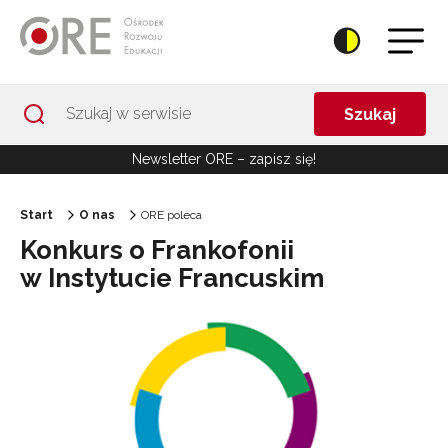
Przejdź do Nawigacji
Przejdź do stopki
Przejdź do treści artykułu
Szukaj
Newsletter ORE – zapisz się!
Start
O nas
ORE poleca
Konkurs o Frankofonii
w Instytucie Francuskim