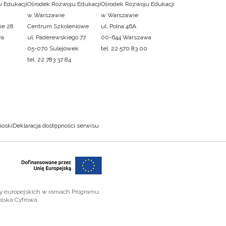
 Edukacji
Ośrodek Rozwoju Edukacji
Ośrodek Rozwoju Edukacji
w Warszawie
w Warszawie
ie 28
Centrum Szkoleniowe
ul. Polna 46A
wa
ul. Paderewskiego 77
00-644 Warszawa
05-070 Sulejówek
tel. 22 570 83 00
tel. 22 783 37 84
ioski
Deklaracja dostępności serwisu
zy europejskich w ramach Programu
olska Cyfrowa