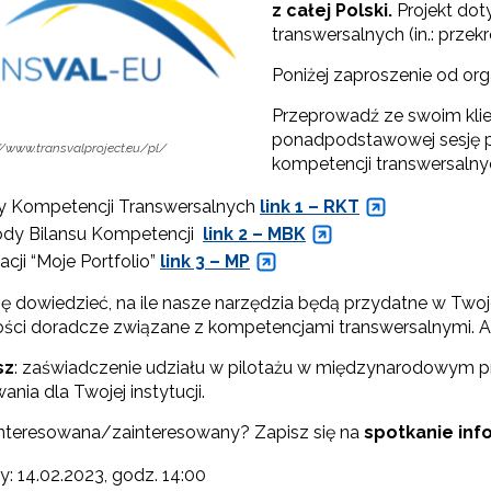
z całej Polski.
Projekt do
transwersalnych (in.: przek
Poniżej zaproszenie od or
"Szkolnictwo branżowe"
Przeprowadź ze swoim kl
Sieci wsparcia"
ponadpodstawowej sesję p
//www.transvalproject.eu/pl/
kompetencji transwersalnyc
rojekty"
 Kompetencji Transwersalnych
link 1 – RKT
dy Bilansu Kompetencji
link 2 – MBK
acji “Moje Portfolio”
link 3 – MP
ę dowiedzieć, na ile nasze narzędzia będą przydatne w Twoj
ności doradcze związane z kompetencjami transwersalnymi. A
sz
: zaświadczenie udziału w pilotażu w międzynarodowym pro
nia dla Twojej instytucji.
interesowana/zainteresowany? Zapisz się na
spotkanie inf
y: 14.02.2023, godz. 14:00