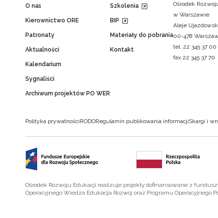
Ośrodek Rozwoju
O nas
Szkolenia
w Warszawie
Kierownictwo ORE
BIP
Aleje Ujazdowsk
Patronaty
Materiały do pobrania
00-478 Warsza
tel. 22 345 37 00
Aktualności
Kontakt
fax 22 345 37 70
Kalendarium
Sygnaliści
Archiwum projektów PO WER
Polityka prywatności
RODO
Regulamin publikowania informacji
Skargi i wn
Ośrodek Rozwoju Edukacji realizuje projekty dofinansowane z fundus
Operacyjnego Wiedza Edukacja Rozwój oraz Programu Operacyjnego P