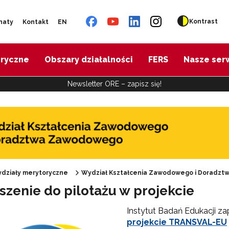
Kontrast
naty
Kontakt
EN
oryczne
Obszary działalności
FERS
Nasze ser
Newsletter ORE – zapisz się!
działy merytoryczne
Wydział Kształcenia Zawodowego i Doradz
szenie do pilotażu w projekcie
Oferta doskonalenia"
Instytut Badań Edukacji za
projekcie TRANSVAL-EU