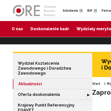
Przejdź do Nawigacji
Przejdź do stopki
Przejdź do treści artykułu
Szkolenia
BIP
Patro
O nas
Doskonalenie kadr
Wydziały meryt
Wydział Kształcenia
Zawodowego i Doradztwa
Zawodowego
Aktualności
Start
Wy
Zapro
Oferta doskonalenia
Rozwiń sekcję "
▶
Krajowy Punkt Referencyjny
EQAVET