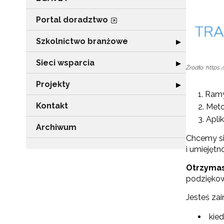
Portal doradztwo
Szkolnictwo branżowe
Rozwiń sekcję 
▶
Sieci wsparcia
Rozwiń sekcję "
▶
Źródło: https:
Projekty
Rozwiń sekcję "P
▶
Ramy
Kontakt
Meto
Aplik
Archiwum
Chcemy si
i umiejęt
Otrzyma
podziękowa
Jesteś za
kied