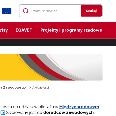
Szukaj
wisy
EQAVET
Projekty i programy rządowe
twa Zawodowego
Aktualności
prasza do udziału w pilotażu w
Międzynarodowym
Skierowany jest do
doradców zawodowych