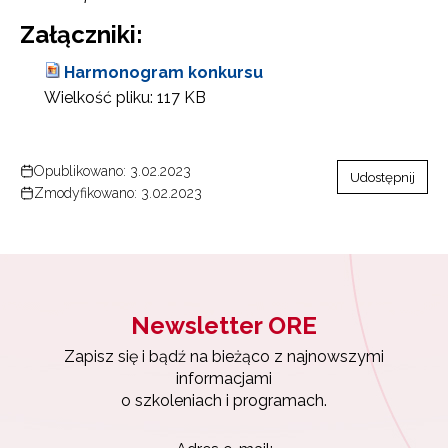
o szkoleniach i programach.
Załączniki:
Adres e-mail:
Harmonogram konkursu
Wielkość pliku:
117 KB
Wyrażam zgodę na przetwarzanie moich danych
osobowych przez ORE w celach marketingowych.
Opublikowano: 3.02.2023
Udostępnij
Zapisuję się
Zmodyfikowano: 3.02.2023
Newsletter ORE
Zapisz się i bądź na bieżąco z najnowszymi
informacjami
o szkoleniach i programach.