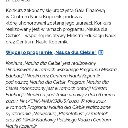
Konkurs zakończy się uroczystą Galą Finałową
w Centrum Nauki Kopernik, podczas
której uhonorowani zostaną jego laureaci. Konkurs
realizowany jest w ramach programu „Nauka dla
Ciebie” – wspólnej inicjatywy Ministra Edukacji i Nauki
oraz Centrum Nauki Kopernik.
Więcej o programie „Nauka dla Ciebie”
Konkurs „Nauka dla Ciebie” jest realizowany
i finansowany w ramach wspólnego Programu Ministra
Edukacji i Nauki oraz Centrum Nauki Kopernik
pod nazwą Nauka dla Ciebie. Program Nauka dla
Ciebie finansowany jest w ramach dotacji Ministra
Edukacji i Nauki na podstawie umowy z dnia 6 marca
2020 r. Nr 1/CNK-NAUKOBUS/2020. W roku 2023
w ramach Programu Nauka dla Ciebie realizowane
Newsletter ORE
są działania „
Naukobus
”, „
Planetobus
”, „O matmo!”
oraz 26. Piknik Naukowy Polskiego Radia i Centrum
Zapisz się i bądź na bieżąco z najnowszymi
informacjami
Nauki Kopernik.