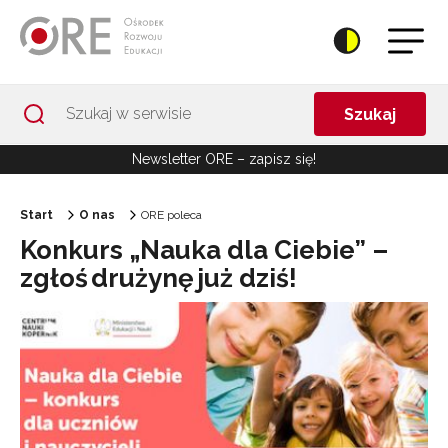
Przejdź do Nawigacji
Przejdź do stopki
Przejdź do treści artykułu
Szukaj
Newsletter ORE – zapisz się!
Start
O nas
ORE poleca
Konkurs „Nauka dla Ciebie” –
zgłoś drużynę już dziś!