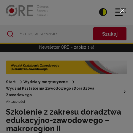
Przejdź do Nawigacji
Przejdź do stopki
Przejdź do treści artykułu
Szukaj
Newsletter ORE – zapisz się!
Start
Wydziały merytoryczne
Wydział Kształcenia Zawodowego i Doradztwa
Zawodowego
Aktualności
Szkolenie z zakresu doradztwa
edukacyjno-zawodowego –
makroregion II