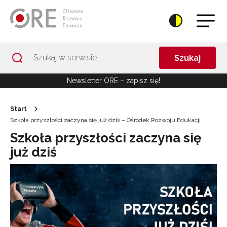
Przejdź do Nawigacji
Przejdź do stopki
Przejdź do treści artykułu
Szukaj
Newsletter ORE – zapisz się!
Start
Szkoła przyszłości zaczyna się już dziś – Ośrodek Rozwoju Edukacji
Szkoła przyszłości zaczyna się
już dziś