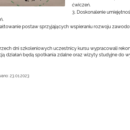
ćwiczeń.
Doskonalenie umiejętnośc
Partnerstwo na rzecz kształcenia zawodowego"
ń.
ałtowanie postaw sprzyjających wspieraniu rozwoju zawodo
"Przywództwo"
"Pilotażowe wdrożenie modelu SCWEW"
rzech dni szkoleniowych uczestnicy kursu wypracowali reko
ją działań będą spotkania zdalne oraz wizyty studyjne do w
zkolenia i doradztwo dla kadr edukacji włączającej"
ano: 23.01.2023
Szkolenia i doradztwo dla kadr poradnictwa psychologiczno-pedagogiczne
worzenie e-materiałów dydaktycznych do kształcenia ogólnego – Etap I, II i 
"Tworzenie e-zasobów do kształcenia zawodowego"