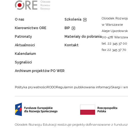
Ośrodek Rozwoju
O nas
Szkolenia
w Warszawie
Kierownictwo ORE
BIP
Aleje Ujazdowsk
Patronaty
Materiały do pobrania
00-478 Warsza
tel. 22 345 37 00
Aktualności
Kontakt
fax 22 345 37 70
Kalendarium
Sygnaliści
Archiwum projektów PO WER
Polityka prywatności
RODO
Regulamin publikowania informacji
Skargi i wn
Ośrodek Rozwoju Edukacji realizuje projekty dofinansowane z fundus