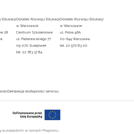
 Edukacji
Ośrodek Rozwoju Edukacji
Ośrodek Rozwoju Edukacji
w Warszawie
w Warszawie
ie 28
Centrum Szkoleniowe
ul. Polna 46A
wa
ul. Paderewskiego 77
00-644 Warszawa
05-070 Sulejówek
tel. 22 570 83 00
tel. 22 783 37 84
ioski
Deklaracja dostępności serwisu
zy europejskich w ramach Programu