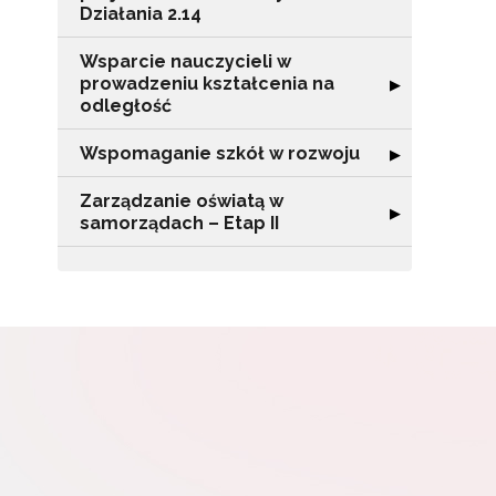
Działania 2.14
Wsparcie nauczycieli w
prowadzeniu kształcenia na
Rozwiń sekcję "
▶
odległość
Wspomaganie szkół w rozwoju
Rozwiń sekcję 
▶
Zarządzanie oświatą w
Rozwiń sekcję "
▶
samorządach – Etap II