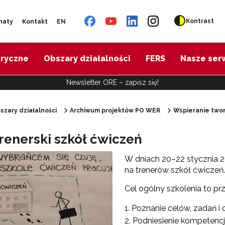
Kontrast
naty
Kontakt
EN
oryczne
Obszary działalności
FERS
Nasze ser
Newsletter ORE – zapisz się!
szary działalności
Archiwum projektów PO WER
Wspieranie twor
"Diagnoza psychologiczno-pedagogiczna"
trenerski szkół ćwiczeń
W dniach 20–22 stycznia 2
"Doradztwo zawodowe – przygotowanie trenerów"
na trenerów szkół ćwiczeń.
Cel ogólny szkolenia to p
"Efektywne doradztwo edukacyjno-zawodowe"
Poznanie celów, zadań i 
Podniesienie kompetencj
 "Opracowanie modelu SCWEW"