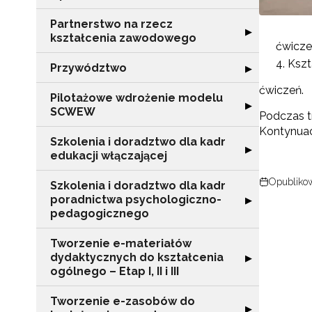
Partnerstwo na rzecz
Rozwiń sekcję "
▶
kształcenia zawodowego
ćwicze
Kszt
Przywództwo
Rozwiń sekcję 
▶
ćwiczeń.
Pilotażowe wdrożenie modelu
Rozwiń sekcję 
▶
SCWEW
Podczas t
Kontynuac
Szkolenia i doradztwo dla kadr
Rozwiń sekcję "S
▶
edukacji włączającej
Opublikow
Szkolenia i doradztwo dla kadr
poradnictwa psychologiczno-
Rozwiń sekcję "
▶
pedagogicznego
Tworzenie e-materiałów
dydaktycznych do kształcenia
Rozwiń sekcję "T
▶
ogólnego – Etap I, II i III
Tworzenie e-zasobów do
Rozwiń sekcję 
▶