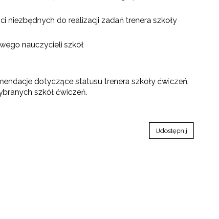
i niezbędnych do realizacji zadań trenera szkoły
wego nauczycieli szkół
mendacje dotyczące statusu trenera szkoły ćwiczeń.
ybranych szkół ćwiczeń.
Udostępnij
go"
III"