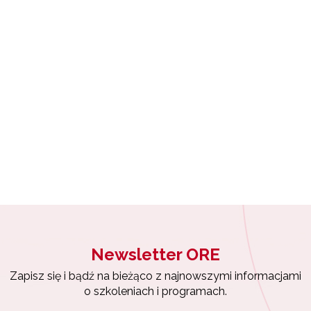
Wsparcie nauczycieli w prowadzeniu kształcenia na odległość"
"Wspomaganie szkół w rozwoju"
Zarządzanie oświatą w samorządach – Etap II"
Newsletter ORE
Zapisz się i bądź na bieżąco z najnowszymi informacjami
o szkoleniach i programach.