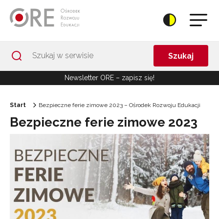
Przejdź do Nawigacji
Przejdź do stopki
Przejdź do treści artykułu
Szukaj
Newsletter ORE – zapisz się!
Start
Bezpieczne ferie zimowe 2023 – Ośrodek Rozwoju Edukacji
Bezpieczne ferie zimowe 2023