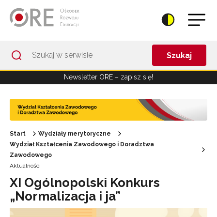
Przejdź do Nawigacji
Przejdź do stopki
Przejdź do treści artykułu
Szukaj
Newsletter ORE – zapisz się!
Start
Wydziały merytoryczne
Wydział Kształcenia Zawodowego i Doradztwa
Zawodowego
Aktualności
XI Ogólnopolski Konkurs
„Normalizacja i ja”