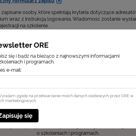
iczny formularz zapisu
zapisane osoby, które spełniają kryteria dotyczące adresat
ium wraz z instrukcją logowania. Wiadomość zostanie wysła
jestracji na szkolenie.
 szczegóły zawarte są w programie formy doskonalenia, dostę
ewsletter ORE
olanta Zawór, e-mail:
jolanta.zawor@ore.edu.pl
isz się i bądź na bieżąco z najnowszymi informacjami
zkoleniach i programach.
es e-mail:
ano: 7.12.2022
wano: 8.12.2022
yrażam zgodę na przetwarzanie moich danych osobowych przez ORE w
ach marketingowych.
Zapisuję się
Newsletter ORE
Zapisz się i bądź na bieżąco z najnowszymi informacjami
o szkoleniach i programach.