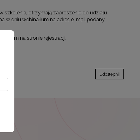
ów szkolenia, otrzymają zaproszenie do udziału
na w dniu webinarium na adres e-mail podany
pnym na stronie rejestracji.
Udostępnij