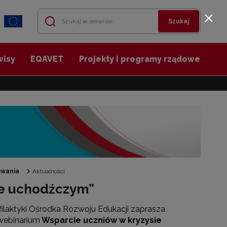
Szukaj
wisy
EQAVET
Projekty i programy rządowe
owania
Aktualności
ie uchodźczym”
ilaktyki Ośrodka Rozwoju Edukacji zaprasza
webinarium
Wsparcie uczniów w kryzysie