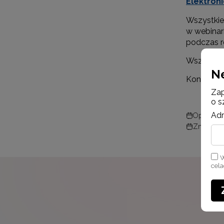
Elektron
Wszystkie 
w webinar
podczas re
Wszystkie
N
Kontakt: J
Zap
o s
Adr
Opublikow
Zmodyfiko
W
cel