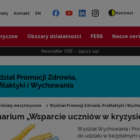
Kontrast
naty
Kontakt
EN
oryczne
Obszary działalności
FERS
Nasze ser
Newsletter ORE – zapisz się!
działy merytoryczne
Wydział Promocji Zdrowia, Profilaktyki i Wych
arium „Wsparcie uczniów w kryzys
"Promocja Zdrowia"
Wydział Wychowania i Prof
do udziału w bezpłatnym 
Edukacja zdrowotna"