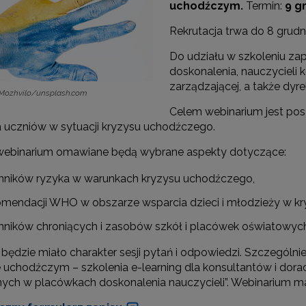
uchodźczym.
Termin:
9 gr
Rekrutacja trwa do 8 grudni
"Rekomendowane programy profilaktyczne"
Do udziału w szkoleniu z
doskonalenia, nauczycieli
Programy i projekty Wydziału"
zarządzającej, a także dyr
 Mozhvilo/unsplash.com
"Program wychowawczo-profilaktyczny szkoły"
Celem webinarium jest pos
a uczniów w sytuacji kryzysu uchodźczego.
Materiały do pobrania"
ebinarium omawiane będą wybrane aspekty dotyczące:
nników ryzyka w warunkach kryzysu uchodźczego,
omendacji WHO w obszarze wsparcia dzieci i młodzieży w kr
nników chroniących i zasobów szkół i placówek oświatowyc
 będzie miało charakter sesji pytań i odpowiedzi. Szczegól
e uchodźczym – szkolenia e-learning dla konsultantów i do
nych w placówkach doskonalenia nauczycieli”. Webinarium ma