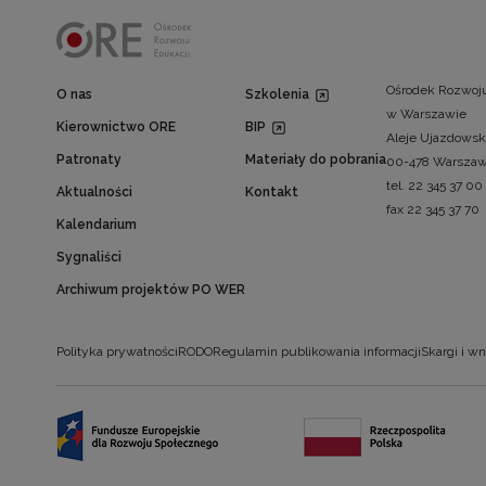
Ośrodek Rozwoju
O nas
Szkolenia
w Warszawie
Kierownictwo ORE
BIP
Aleje Ujazdowsk
Patronaty
Materiały do pobrania
00-478 Warsza
tel. 22 345 37 00
Aktualności
Kontakt
fax 22 345 37 70
Kalendarium
Sygnaliści
Archiwum projektów PO WER
Polityka prywatności
RODO
Regulamin publikowania informacji
Skargi i wn