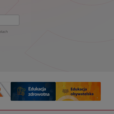
elach