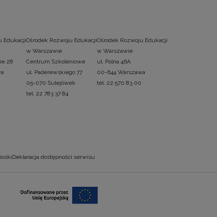
 Edukacji
Ośrodek Rozwoju Edukacji
Ośrodek Rozwoju Edukacji
w Warszawie
w Warszawie
ie 28
Centrum Szkoleniowe
ul. Polna 46A
wa
ul. Paderewskiego 77
00-644 Warszawa
05-070 Sulejówek
tel. 22 570 83 00
tel. 22 783 37 84
ioski
Deklaracja dostępności serwisu