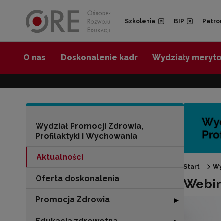
Przejdź do Nawigacji
Przejdź do stopki
Przejdź do treści artykułu
Szkolenia
BIP
Patro
O nas
Doskonalenie kadr
Wydziały meryt
Wydział Promocji Zdrowia,
Profilaktyki i Wychowania
Aktualności
Start
Wy
Oferta doskonalenia
Webin
Promocja Zdrowia
Rozwiń sekcję 
▶
Edukacja zdrowotna
Rozwiń sekcję "