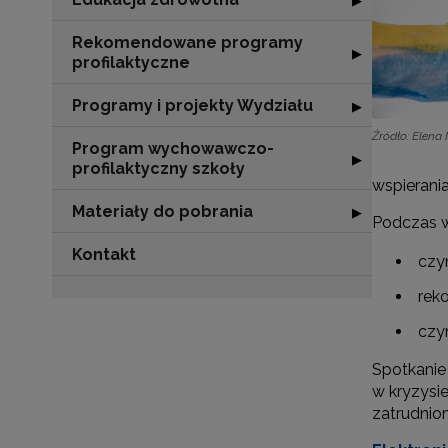
▶
Rekomendowane programy
Rozwiń sekcję 
▶
profilaktyczne
Programy i projekty Wydziału
Rozwiń sekcję "
▶
Źródło: Elena
Program wychowawczo-
Rozwiń sekcję 
▶
profilaktyczny szkoły
wspierani
Materiały do pobrania
Rozwiń sekcję "
▶
Podczas w
Kontakt
czy
rek
czy
Spotkanie
w kryzysi
zatrudnio