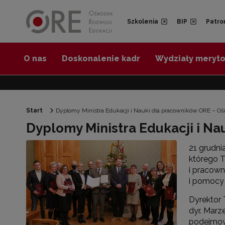
Przejdź do Nawigacji
Przejdź do stopki
Przejdź do treści artykułu
Szkolenia
BIP
Patro
O nas
Doskonalenie kadr
Wydziały meryt
Start
Dyplomy Ministra Edukacji i Nauki dla pracowników ORE – O
Dyplomy Ministra Edukacji i N
21 grudni
którego T
i pracown
i pomocy
Dyrektor 
dyr. Marz
podejmowa