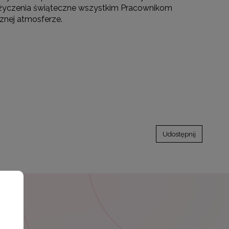
ł życzenia świąteczne wszystkim Pracownikom
cznej atmosferze.
Udostępnij