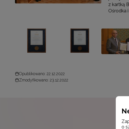
z kartką
Ośrodka i
Opublikowano: 22.12.2022
Zmodyfikowano: 23.12.2022
N
Zap
o s