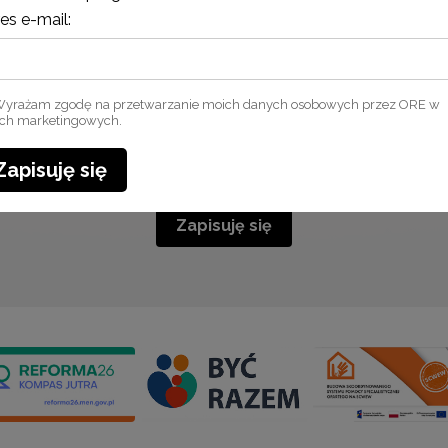
o szkoleniach i programach.
es e-mail:
Adres e-mail:
yrażam zgodę na przetwarzanie moich danych osobowych przez ORE w
ach marketingowych.
yrażam zgodę na przetwarzanie moich danych osobowych przez ORE w c
Zapisuję się
marketingowych.
Zapisuję się