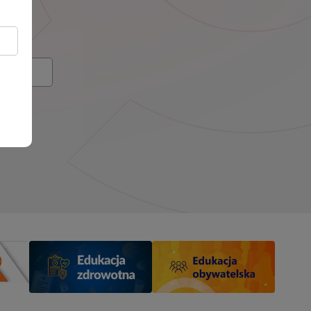
elach