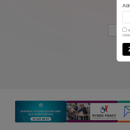
Adr
W
cel
W