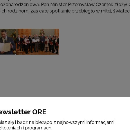
 Bożonarodzeniową. Pan Minister Przemysław Czarnek złoży
 ich rodzinom, zaś całe spotkanie przebiegło w miłej, świąte
ewsletter ORE
Newsletter ORE
isz się i bądź na bieżąco z najnowszymi informacjami
zkoleniach i programach.
Zapisz się i bądź na bieżąco z najnowszymi informacjami