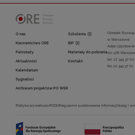
Ośrodek Rozwoju
O nas
Szkolenia
w Warszawie
Kierownictwo ORE
BIP
Aleje Ujazdowsk
Patronaty
Materiały do pobrania
00-478 Warsza
tel. 22 345 37 00
Aktualności
Kontakt
fax 22 345 37 70
Kalendarium
Sygnaliści
Archiwum projektów PO WER
Polityka prywatności
RODO
Regulamin publikowania informacji
Skargi i wn