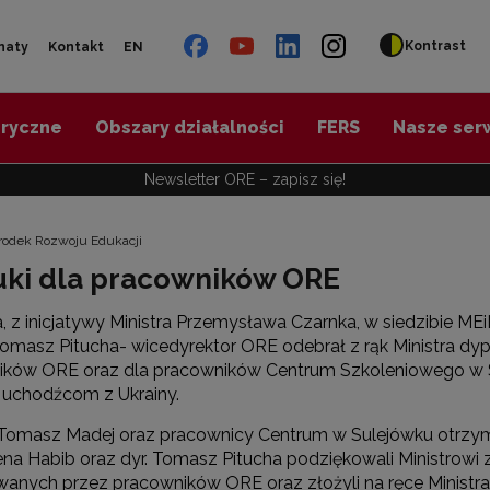
Kontrast
naty
Kontakt
EN
oryczne
Obszary działalności
FERS
Nasze ser
Newsletter ORE – zapisz się!
środek Rozwoju Edukacji
auki dla pracowników ORE
a, z inicjatywy Ministra Przemysława Czarnka, w siedzibie ME
omasz Pitucha- wicedyrektor ORE odebrał z rąk Ministra d
ików ORE oraz dla pracowników Centrum Szkoleniowego w Su
 uchodźcom z Ukrainy.
Tomasz Madej oraz pracownicy Centrum w Sulejówku otrzyma
ena Habib oraz dyr. Tomasz Pitucha podziękowali Ministrowi 
nych przez pracowników ORE oraz złożyli na ręce Ministra ż