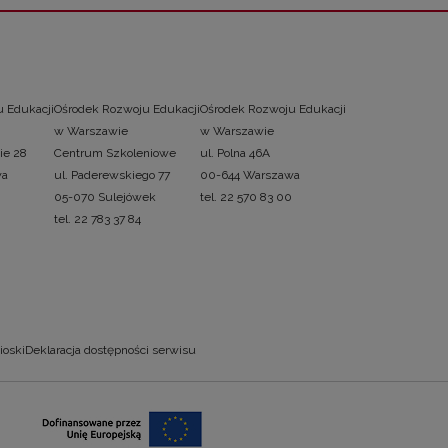
 Edukacji
Ośrodek Rozwoju Edukacji
Ośrodek Rozwoju Edukacji
w Warszawie
w Warszawie
ie 28
Centrum Szkoleniowe
ul. Polna 46A
wa
ul. Paderewskiego 77
00-644 Warszawa
05-070 Sulejówek
tel. 22 570 83 00
tel. 22 783 37 84
ioski
Deklaracja dostępności serwisu