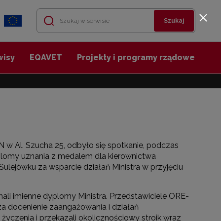
Szukaj
wisy
EQAVET
Projekty i programy rządowe
iN w Al. Szucha 25, odbyło się spotkanie, podczas
yplomy uznania z medalem dla kierownictwa
lejówku za wsparcie działań Ministra w przyjęciu
li imienne dyplomy Ministra. Przedstawiciele ORE-
za docenienie zaangażowania i działań
yczenia i przekazali okolicznościowy stroik wraz