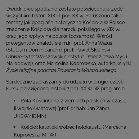
Dwudniowe spotkanie zostało poświęcone przede
wszystkim historii XIX i 1 poł. XX w. Poruszono takie
tematy jak geografia historyczna Kościoła w Polsce,
znaczenie Kościoła dla narodu polskiego w XIX w.
oraz jego wpływ na polską tożsamość. Wśród
prelegentów znaleźli się m.in. prof. Anna Waluś
(Studium Dominicanum), prof. Paweł Skibiński
(Uniwersytet Warszawski/Instytut Dziedzictwa Myśli
Narodowej), oraz Marcelina Koprowska, autorka książki
Życie religijne podczas Powstania Warszawskiego
.
Serdecznie zapraszamy do udziału w drugiej części
kursu, poświęconej historii 2 poł. XX w.. W programie:
Rola Kościoła na z ziemiach polskich w czasie
II wojnie światowej (prof. dr hab. Jan Żaryn,
UKSW/IDMN)
Kościół katolicki wobec holokaustu (Marcelina
Koprowska, MPW)