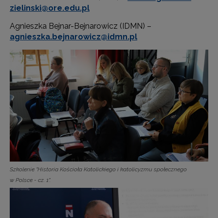
zielinski@ore.edu.pl
Agnieszka Bejnar-Bejnarowicz (IDMN) –
agnieszka.bejnarowicz@idmn.pl
Szkolenie "Historia Kościoła Katolickiego i katolicyzmu społecznego
w Polsce - cz. 1".