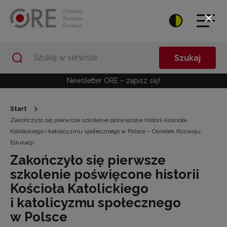
Przejdź do Nawigacji
Przejdź do stopki
Przejdź do treści artykułu
Szukaj
Newsletter ORE – zapisz się!
Start
Zakończyło się pierwsze szkolenie poświęcone historii Kościoła
Katolickiego i katolicyzmu społecznego w Polsce – Ośrodek Rozwoju
Edukacji
Zakończyło się pierwsze
szkolenie poświęcone historii
Kościoła Katolickiego
i katolicyzmu społecznego
w Polsce