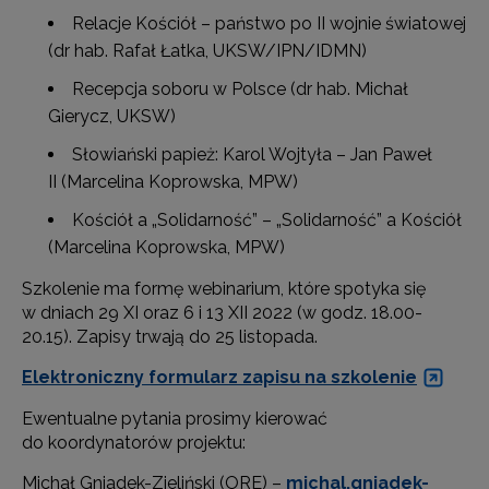
Relacje Kościół – państwo po II wojnie światowej
(dr hab. Rafał Łatka, UKSW/IPN/IDMN)
Recepcja soboru w Polsce (dr hab. Michał
Gierycz, UKSW)
Słowiański papież: Karol Wojtyła – Jan Paweł
II (Marcelina Koprowska, MPW)
Kościół a „Solidarność” – „Solidarność” a Kościół
(Marcelina Koprowska, MPW)
Szkolenie ma formę webinarium, które spotyka się
w dniach 29 XI oraz 6 i 13 XII 2022 (w godz. 18.00-
20.15). Zapisy trwają do 25 listopada.
Elektroniczny formularz zapisu na szkolenie
Ewentualne pytania prosimy kierować
do koordynatorów projektu:
Michał Gniadek-Zieliński (ORE) –
michal.gniadek-