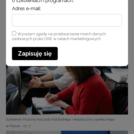
o szkoleniach i programach.
Adres e-mail:
Wyrażam zgodę na przetwarzanie moich danych
Prof. Monika Waluś opowiada o znaczeniu Kościoła w polskim życiu
osobowych przez ORE w celach marketingowych.
publicznym pod zaborami.
Zapisuję się
Szkolenie "Historia Kościoła Katolickiego i katolicyzmu społecznego
w Polsce - cz. 1".