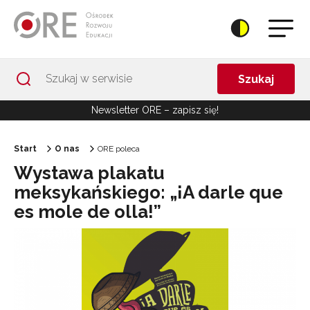
Przejdź do Nawigacji
Przejdź do stopki
Przejdź do treści artykułu
Szukaj
Newsletter ORE – zapisz się!
Start
O nas
ORE poleca
Wystawa plakatu
meksykańskiego: „¡A darle que
es mole de olla!”