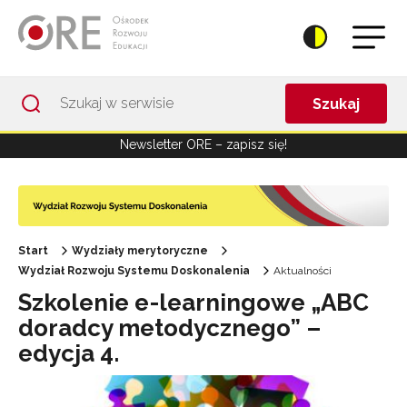
Przejdź do Nawigacji
Przejdź do stopki
Przejdź do treści artykułu
Szukaj
Newsletter ORE – zapisz się!
Start
Wydziały merytoryczne
Wydział Rozwoju Systemu Doskonalenia
Aktualności
Szkolenie e-learningowe „ABC
doradcy metodycznego” –
edycja 4.