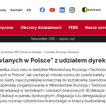
Kontrast
naty
Kontakt
EN
oryczne
Obszary działalności
FERS
Nasze ser
Newsletter ORE – zapisz się!
m dyrektora ORE Tomasza Madeja – Ośrodek Rozwoju Edukacji
wlanych w Polsce” z udziałem dyre
ernika 2022 roku w siedzibie Ministerstwa Rozwoju i Technolog
ch w Polsce”. Jak zachęcać młode osoby do ścieżki karier
ć kadry nauczycielskiej koniecznej do kształcenia zawodo
sperckiej zorganizowanej w Ministerstwie Rozwoju i Techno
żki edukacji w technikach i szkołach branżowych. W debacie
dukacji w panelu dyskusyjnym „Regulacja czy deregulacja 
tywy rozwoju szkolnictwa branżowego w branży budowlanej.