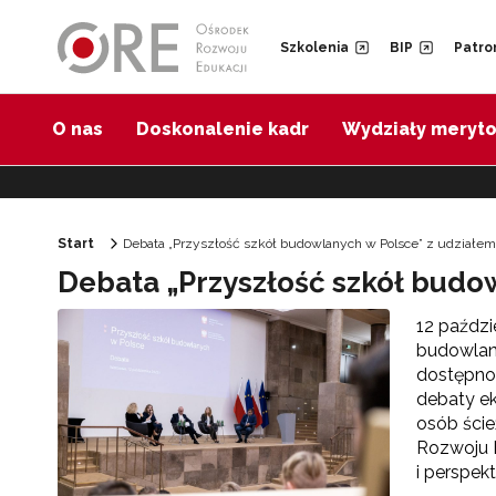
Przejdź do Nawigacji
Przejdź do stopki
Przejdź do treści artykułu
Szkolenia
BIP
Patro
O nas
Doskonalenie kadr
Wydziały meryt
Start
Debata „Przyszłość szkół budowlanych w Polsce” z udziałe
Debata „Przyszłość szkół budo
12 paździ
budowlany
dostępnoś
debaty ek
osób ście
Rozwoju E
i perspek