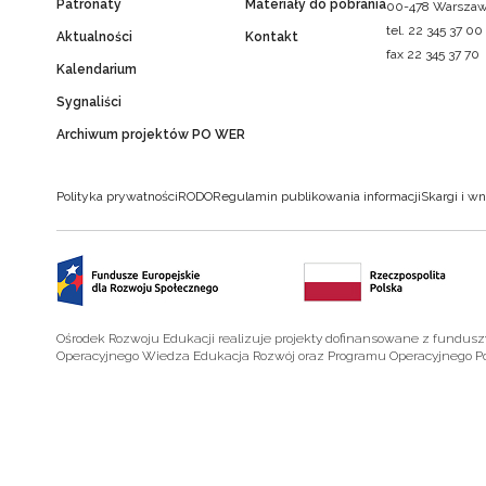
Patronaty
Materiały do pobrania
00-478 Warsza
tel. 22 345 37 00
Aktualności
Kontakt
fax 22 345 37 70
Kalendarium
Sygnaliści
Archiwum projektów PO WER
Polityka prywatności
RODO
Regulamin publikowania informacji
Skargi i wn
Ośrodek Rozwoju Edukacji realizuje projekty dofinansowane z fundus
Operacyjnego Wiedza Edukacja Rozwój oraz Programu Operacyjnego P