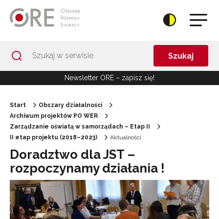
Przejdź do Nawigacji
Przejdź do stopki
Przejdź do treści artykułu
Szukaj
Newsletter ORE – zapisz się!
Start
Obszary działalności
Archiwum projektów PO WER
Zarządzanie oświatą w samorządach – Etap II
II etap projektu (2018–2023)
Aktualności
Doradztwo dla JST –
rozpoczynamy działania !