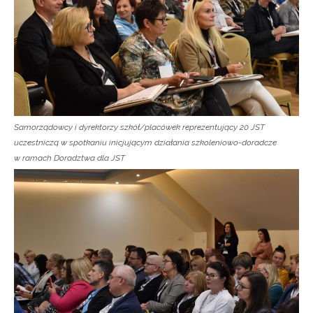
Samorządowcy i dyrektorzy szkół/placówek reprezentujący 20 JST
uczestniczą w spotkaniu inicjującym działania szkoleniowo-doradcze
w ramach Doradztwa dla JST