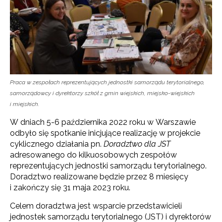
Praca w zespołach reprezentujących jednostki samorządu terytorialnego,
samorządowcy i dyrektorzy szkół z gmin wiejskich, miejsko-wiejskich
i miejskich.
W dniach 5-6 października 2022 roku w Warszawie
odbyło się spotkanie inicjujące realizację w projekcie
cyklicznego działania pn.
Doradztwo dla JST
adresowanego do kilkuosobowych zespołów
reprezentujących jednostki samorządu terytorialnego.
Doradztwo realizowane będzie przez 8 miesięcy
i zakończy się 31 maja 2023 roku.
Celem doradztwa jest wsparcie przedstawicieli
jednostek samorządu terytorialnego (JST) i dyrektorów