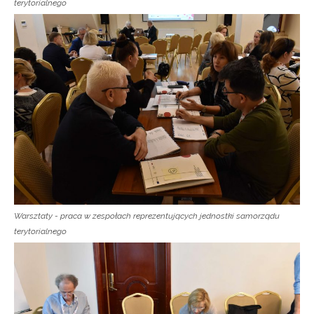
terytorialnego
Newsletter ORE
Zapisz się i bądź na bieżąco z najnowszymi
informacjami
o szkoleniach i programach.
Adres e-mail:
Warsztaty - praca w zespołach reprezentujących jednostki samorządu
terytorialnego
Wyrażam zgodę na przetwarzanie moich danych
osobowych przez ORE w celach marketingowych.
Zapisuję się