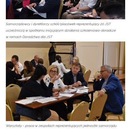
Samorządowcy i dyrektorzy szkół/placówek reprezentujący 20 JST
uczestniczą w spotkaniu inicjującym działania szkoleniowo-doradcze
w ramach Doradztwa dla JST
Warsztaty - praca w zespołach reprezentujących jednostki samorządu