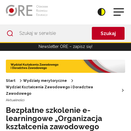
Przejdź do Nawigacji
Przejdź do stopki
Przejdź do treści artykułu
Szukaj
Newsletter ORE – zapisz się!
Start
Wydziały merytoryczne
Wydział Kształcenia Zawodowego i Doradztwa
Zawodowego
Aktualności
Bezpłatne szkolenie e-
learningowe „Organizacja
kształcenia zawodowego