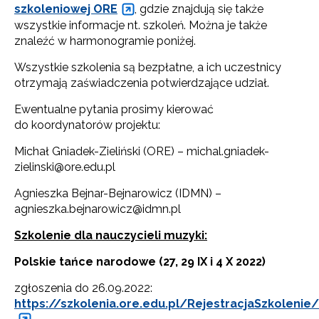
szkoleniowej ORE
, gdzie znajdują się także
wszystkie informacje nt. szkoleń. Można je także
znaleźć w harmonogramie poniżej.
Wszystkie szkolenia są bezpłatne, a ich uczestnicy
otrzymają zaświadczenia potwierdzające udział.
Ewentualne pytania prosimy kierować
do koordynatorów projektu:
Michał Gniadek-Zieliński (ORE) – michal.gniadek-
zielinski@ore.edu.pl
Agnieszka Bejnar-Bejnarowicz (IDMN) –
agnieszka.bejnarowicz@idmn.pl
Szkolenie dla nauczycieli muzyki:
Polskie tańce narodowe (27, 29 IX i 4 X 2022)
zgłoszenia do 26.09.2022:
https://szkolenia.ore.edu.pl/RejestracjaSzkolenie