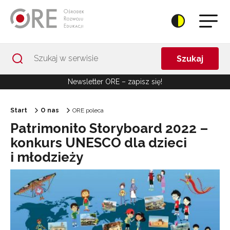
Przejdź do Nawigacji
Przejdź do stopki
Przejdź do treści artykułu
Szukaj
Newsletter ORE – zapisz się!
Start
O nas
ORE poleca
Patrimonito Storyboard 2022 –
konkurs UNESCO dla dzieci
i młodzieży