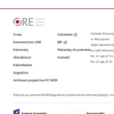
Ośrodek Rozwoju
O nas
Szkolenia
w Warszawie
Kierownictwo ORE
BIP
Aleje Ujazdowsk
Patronaty
Materiały do pobrania
00-478 Warsza
tel. 22 345 37 00
Aktualności
Kontakt
fax 22 345 37 70
Kalendarium
Sygnaliści
Archiwum projektów PO WER
Polityka prywatności
RODO
Regulamin publikowania informacji
Skargi i wn