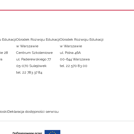
 Edukacji
Ośrodek Rozwoju Edukacji
Ośrodek Rozwoju Edukacji
w Warszawie
w Warszawie
ie 28
Centrum Szkoleniowe
ul. Polna 46A
wa
ul. Paderewskiego 77
00-644 Warszawa
05-070 Sulejówek
tel. 22 570 83 00
tel. 22 783 37 84
ioski
Deklaracja dostępności serwisu