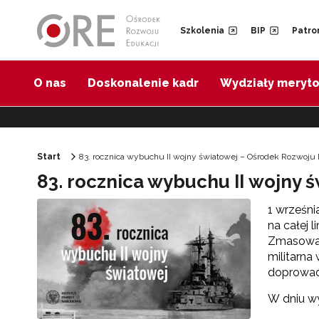
Przejdź do Nawigacji
Przejdź do stopki
Przejdź do treści artykułu
Szkolenia
BIP
Patro
O nas
Doskonalenie kadr
Wydziały meryt
Start
83. rocznica wybuchu II wojny światowej – Ośrodek Rozwoju 
83. rocznica wybuchu II wojny 
1 wrześni
na całej 
Zmasowany
militarna
doprowadz
W dniu wy