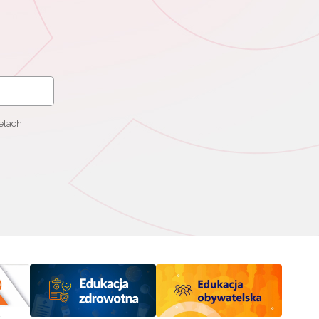
elach