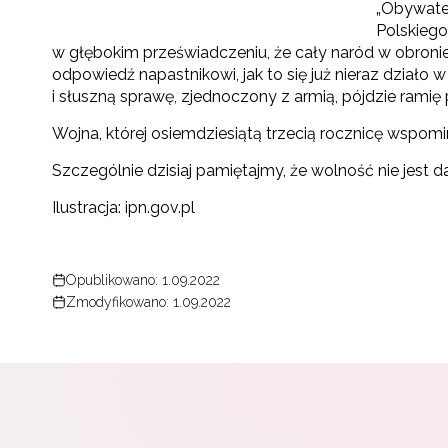
„Obywatel
Polskiego
w głębokim przeświadczeniu, że cały naród w obronie
odpowiedź napastnikowi, jak to się już nieraz działo 
i słuszną sprawę, zjednoczony z armią, pójdzie ramię 
Wojna, której osiemdziesiątą trzecią rocznicę wspom
Szczególnie dzisiaj pamiętajmy, że wolność nie jest 
Ilustracja: ipn.gov.pl
Opublikowano: 1.09.2022
Zmodyfikowano: 1.09.2022