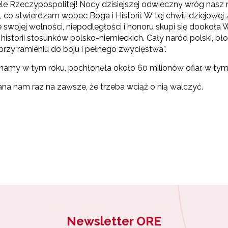
e Rzeczypospolitej! Nocy dzisiejszej odwieczny wróg nasz
, co stwierdzam wobec Boga i Historii. W tej chwili dziejow
 swojej wolności, niepodległości i honoru skupi się dookoła
w historii stosunków polsko-niemieckich. Cały naród polski, 
przy ramieniu do boju i pełnego zwycięstwa”.
inamy w tym roku, pochłonęła około 60 milionów ofiar, w ty
dana nam raz na zawsze, że trzeba wciąż o nią walczyć.
Newsletter ORE