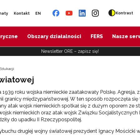
Kontrast
naty
Kontakt
EN
oryczne
Obszary działalności
FERS
Nasze ser
Newsletter ORE – zapisz się!
Edukacji
światowej
a 1939 roku wojska niemieckie zaatakowały Polskę. Agresja, z
linii granicy międzypaństwowej. W ten sposób rozpoczęła się
 atak wojsk niemieckich spotkał się z dużym oporem ze stro
 wojsk niemieckich oraz atak wojsk Związku Socjalistycznych 
iły do upadku II Rzeczypospolitej.
buchu drugiej wojny światowej prezydent Ignacy Mościcki 