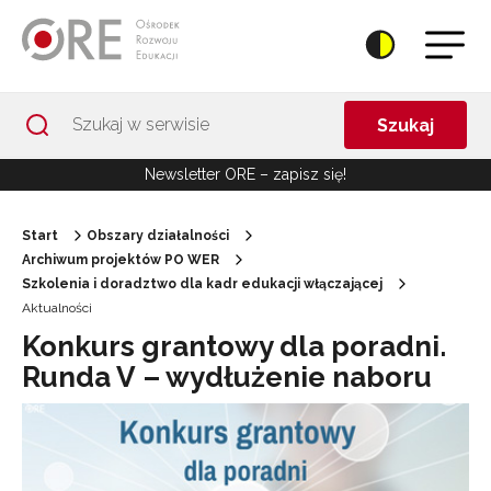
Przejdź do Nawigacji
Przejdź do stopki
Przejdź do treści artykułu
Szukaj
Newsletter ORE – zapisz się!
Start
Obszary działalności
Archiwum projektów PO WER
Szkolenia i doradztwo dla kadr edukacji włączającej
Aktualności
Konkurs grantowy dla poradni.
Runda V – wydłużenie naboru