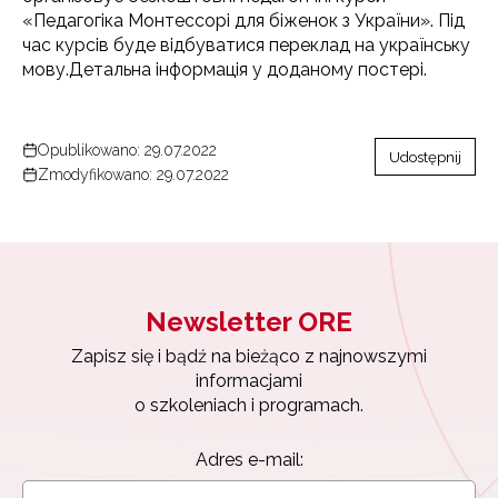
«Педагогіка Монтессорі для біженок з України». Під
час курсів буде відбуватися переклад на українську
мову.Детальна інформація у доданому постері.
Opublikowano: 29.07.2022
Udostępnij
Zmodyfikowano: 29.07.2022
Newsletter ORE
Zapisz się i bądź na bieżąco z najnowszymi
informacjami
o szkoleniach i programach.
Adres e-mail: