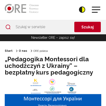
Przejdź do Nawigacji
Przejdź do stopki
Przejdź do treści artykułu
Szukaj
Newsletter ORE – zapisz się!
Start
O nas
ORE poleca
„Pedagogika Montessori dla
uchodźczyń z Ukrainy” –
bezpłatny kurs pedagogiczny