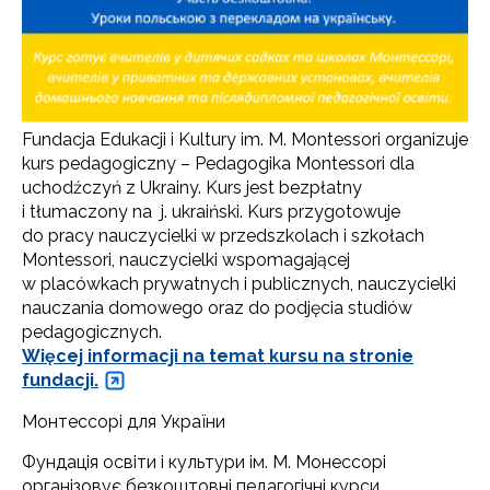
Fundacja Edukacji i Kultury im. M. Montessori organizuje
kurs pedagogiczny – Pedagogika Montessori dla
uchodźczyń z Ukrainy. Kurs jest bezpłatny
i tłumaczony na j. ukraiński. Kurs przygotowuje
do pracy nauczycielki w przedszkolach i szkołach
Montessori, nauczycielki wspomagającej
w placówkach prywatnych i publicznych, nauczycielki
nauczania domowego oraz do podjęcia studiów
pedagogicznych.
Więcej informacji na temat kursu na stronie
fundacji.
Монтессорі для України
Фундація освіти і культури ім. М. Монессорі
організовує безкоштовні педагогічні курси