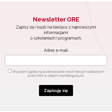
Newsletter ORE
Zapisz się i bądź na bieżąco z najnowszymi
Newsletter ORE
informacjami
Zapisz się i bądź na bieżąco z najnowszymi
o szkoleniach i programach.
informacjami
Adres e-mail:
o szkoleniach i programach.
Adres e-mail:
Wyrażam zgodę na przetwarzanie moich danych
osobowych przez ORE w celach marketingowych.
Zapisuję się
Wyrażam zgodę na przetwarzanie moich danych osobowych
przez ORE w celach marketingowych.
Zapisuję się