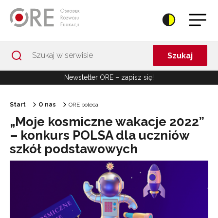
Przejdź do Nawigacji
Przejdź do stopki
Przejdź do treści artykułu
Szukaj
Newsletter ORE – zapisz się!
Start
O nas
ORE poleca
„Moje kosmiczne wakacje 2022”
– konkurs POLSA dla uczniów
szkół podstawowych